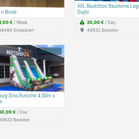
XXL Bauklötze Bausteine Leg
 n Break
Duplo
4,00 €
/ Week
35,00 €
/ Day
48488 Emsbüren
49832 Beesten
burg Dino Rutsche 4,00m x
m
60,00 €
/ Day
49832 Beesten