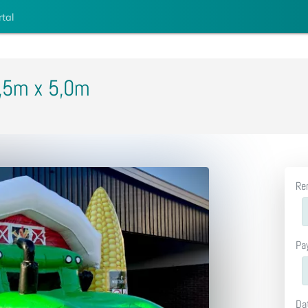
rtal
5,5m x 5,0m
Re
Pa
Da