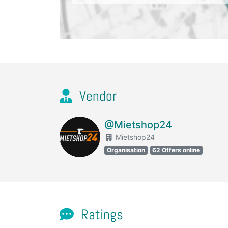
Vendor
@Mietshop24
Mietshop24
Organisation
62 Offers online
Ratings