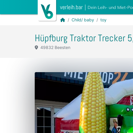
verleih.bar
|
Dein Leih- und Miet-Po
Child/ baby
toy
Hüpfburg Traktor Trecker 
49832 Beesten