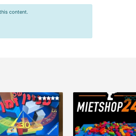
this content.
1x