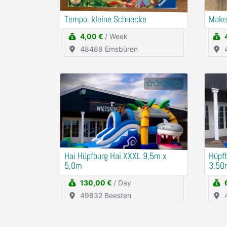
Tempo, kleine Schnecke
Make
4,00 €
/ Week
48488 Emsbüren
Hai Hüpfburg Hai XXXL 9,5m x
Hüpf
5,0m
3,50
130,00 €
/ Day
49832 Beesten