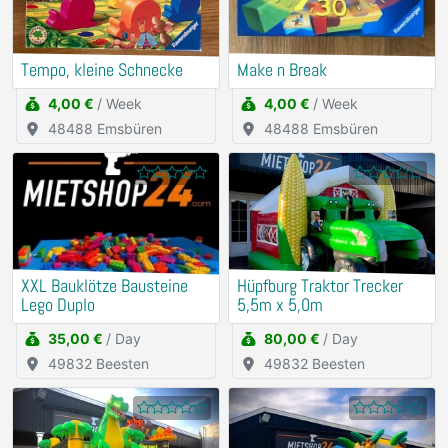
Tempo, kleine Schnecke
Make n Break
4,00 €
/ Week
4,00 €
/ Week
48488 Emsbüren
48488 Emsbüren
XXL Bauklötze Bausteine
Hüpfburg Traktor Trecker
Lego Duplo
5,5m x 5,0m
35,00 €
/ Day
80,00 €
/ Day
49832 Beesten
49832 Beesten