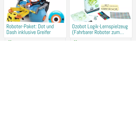
Roboter-Paket: Dot und
Ozobot Logik-Lernspielzeug
Dash inklusive Greifer
(Fahrbarer Roboter zum
Programmieren ohne
Rental (for free)
Rental (for free)
Computer)
78462 Konstanz
78462 Konstanz
Brettspiel drunter und drüber
Camel Cup Brettspiel von
von Klaus Teuber
Steffen Bogen
Rental (for free)
Rental (for free)
78462 Konstanz
78462 Konstanz