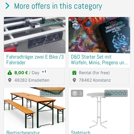
More offers in this category
Fahrradträger zwei E Bike /3
D&D Starter Set mit
Fahrräder
Würfeln, Minis, Pregens und
Zauberkarten
+ 1
8,00 €
/ Day
Rental (for free)
48282 Emsdetten
78462 Konstanz
3
Biertischgarnitur
Stehtisch