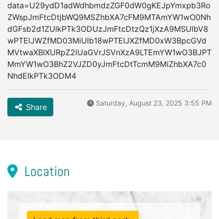
data=U29ydD1adWdhbmdzZGF0dW0gKEJpYmxpb3Ro
ZWspJmFtcDtjbWQ9MSZhbXA7cFM9MTAmYW1wO0Nh
dGFsb2d1ZUlkPTk3ODUzJmFtcDtzQz1jXzA9MSUlbV8
wPTElJWZfMD03MiUlb18wPTElJXZfMD0xW3BpcGVd
MVtwaXBlXURpZ2lUaGVrJSVnXzA9LTEmYW1wO3BJPT
MmYW1wO3BhZ2VJZD0yJmFtcDtTcmM9MiZhbXA7c0
NhdElkPTk3ODM4
Saturday, August 23, 2025 3:55 PM
Share
Location