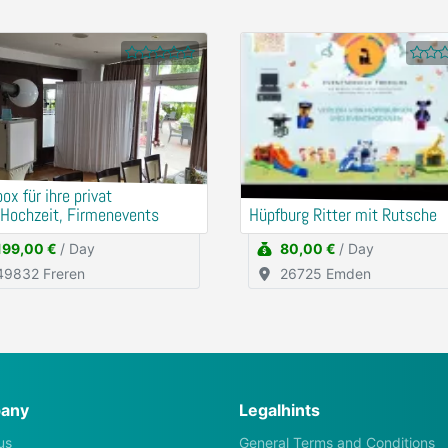
ox für ihre privat
,Hochzeit, Firmenevents
Hüpfburg Ritter mit Rutsche
199,00 €
/ Day
80,00 €
/ Day
49832 Freren
26725 Emden
any
Legalhints
us
General Terms and Conditions