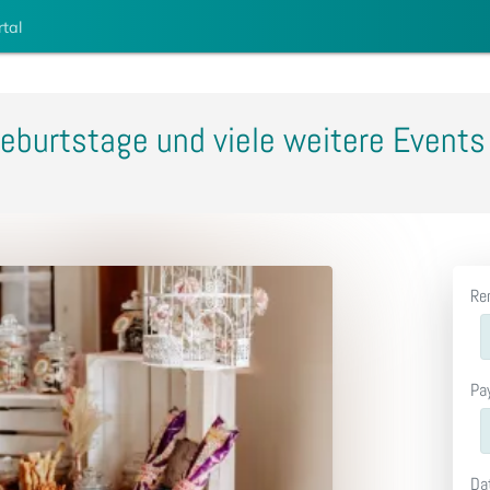
rtal
eburtstage und viele weitere Events
Re
Pa
Da