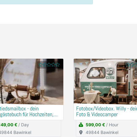
iedsmailbox - dein
Fotobox/Videobox. Willy - dein
gästebuch für Hochzeiten,
Foto & Videocamper
rtstage und Events
149,00 €
/ Day
599,00 €
/ Hour
49844 Bawinkel
49844 Bawinkel