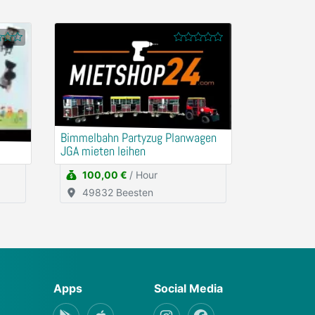
Bimmelbahn Partyzug Planwagen
JGA mieten leihen
100,00 €
/ Hour
49832 Beesten
Apps
Social Media