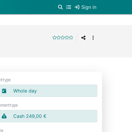
Sign in
nttype
Whole day
ymenttype
Cash 249,00 €
te