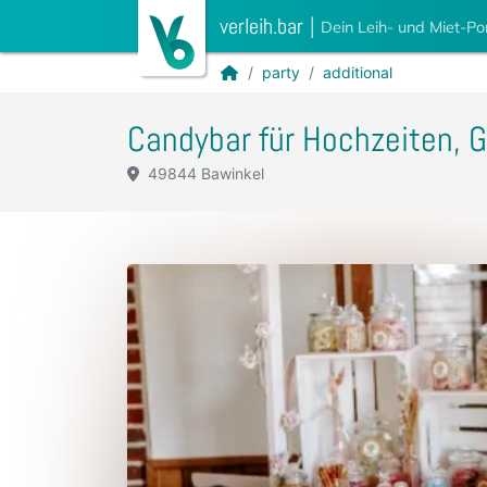
verleih.bar
|
Dein Leih- und Miet-Po
party
additional
Candybar für Hochzeiten, G
49844 Bawinkel