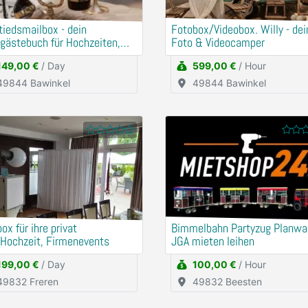
iedsmailbox - dein
Fotobox/Videobox. Willy - dein
gästebuch für Hochzeiten,
Foto & Videocamper
rtstage und Events
149,00 €
/ Day
599,00 €
/ Hour
49844 Bawinkel
49844 Bawinkel
ox für ihre privat
Bimmelbahn Partyzug Planw
,Hochzeit, Firmenevents
JGA mieten leihen
199,00 €
/ Day
100,00 €
/ Hour
49832 Freren
49832 Beesten