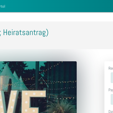
rtal
; Heiratsantrag)
Re
Pa
Da