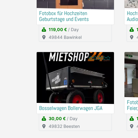
Fotobox für Hochzeiten
Hocht
Geburtstage und Events
Audio
Gebu
119,00 €
/ Day
49844 Bawinkel
Fotob
Bosselwagen Bollerwagen JGA
Feier
30,00 €
/ Day
49832 Beesten