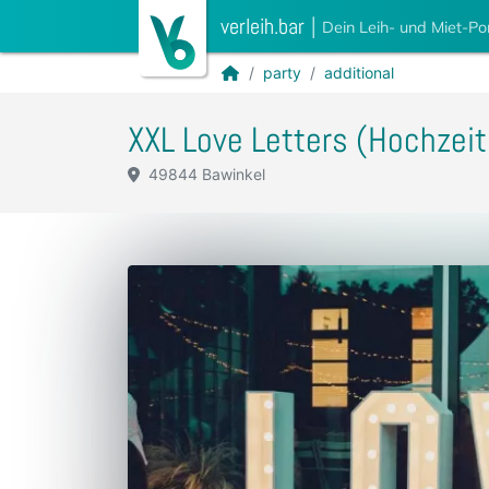
verleih.bar
|
Dein Leih- und Miet-Po
party
additional
XXL Love Letters (Hochzeit
49844 Bawinkel