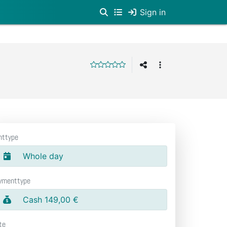
Sign in
nttype
Whole day
ymenttype
Cash 149,00 €
te