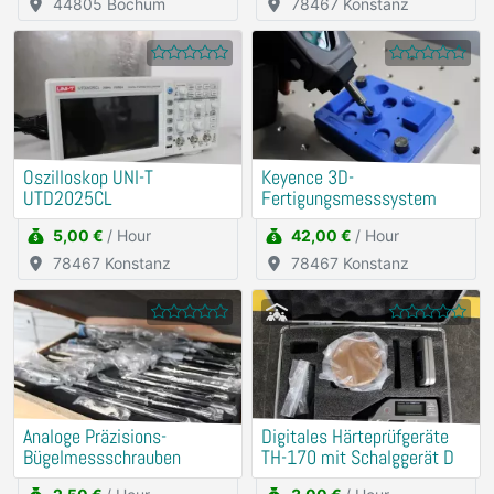
44805 Bochum
78467 Konstanz
Oszilloskop UNI-T
Keyence 3D-
UTD2025CL
Fertigungsmesssystem
5,00 €
/ Hour
42,00 €
/ Hour
78467 Konstanz
78467 Konstanz
Analoge Präzisions-
Digitales Härteprüfgeräte
Bügelmessschrauben
TH-170 mit Schalggerät D