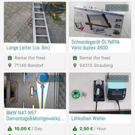
Schneidegerät OLYMPIA
Lange Leiter (ca. 6m)
Vario duplex 4600
Rental (for free)
Rental (for free)
71149 Bondorf
94315 Straubing
BMW N47-N57
Demontage&Montgewerkze
Lötkolben Weller
ug Riemenscheibe
10,00 €
/ Day
2,50 €
/ Hour
Schwigungsdämfper