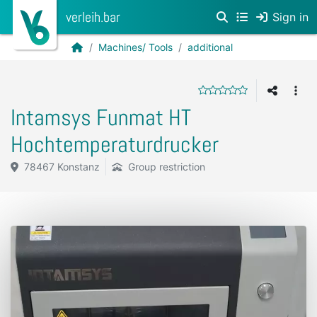
verleih.bar
Sign in
Machines/ Tools
additional
Intamsys Funmat HT
Hochtemperaturdrucker
78467 Konstanz
Group restriction