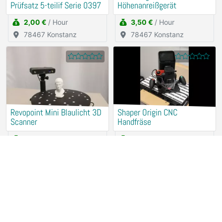
Prüfsatz 5-teilif Serie 0397
Höhenanreißgerät
2,00 €
/ Hour
3,50 €
/ Hour
78467 Konstanz
78467 Konstanz
Revopoint Mini Blaulicht 3D
Shaper Origin CNC
Scanner
Handfräse
15,00 €
/ Hour
25,00 €
/ Hour
78467 Konstanz
78467 Konstanz