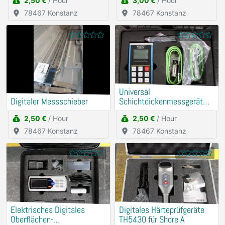
2,50 €
/ Hour
3,00 €
/ Hour
78467 Konstanz
78467 Konstanz
Universal
Digitaler Messschieber
Schichtdickenmessgerät
(Mit externer Messsonde)
2,50 €
/ Hour
2,50 €
/ Hour
78467 Konstanz
78467 Konstanz
Elektrisches Digitales
Digitales Härteprüfgeräte
Oberflächen-
TH5430 für Shore A