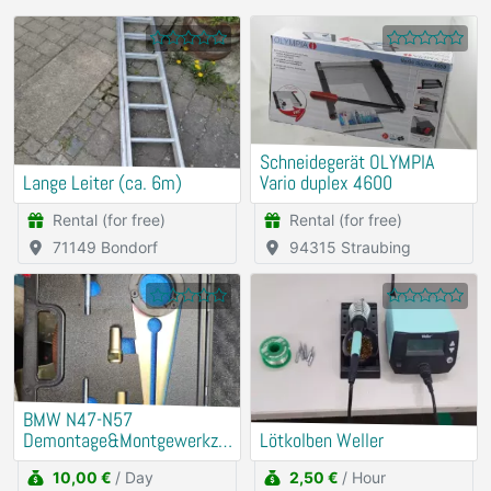
Schneidegerät OLYMPIA
Lange Leiter (ca. 6m)
Vario duplex 4600
Rental (for free)
Rental (for free)
71149 Bondorf
94315 Straubing
BMW N47-N57
Demontage&Montgewerkze
Lötkolben Weller
ug Riemenscheibe
10,00 €
/ Day
2,50 €
/ Hour
Schwigungsdämfper