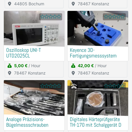
44805 Bochum
78467 Konstanz
Oszilloskop UNI-T
Keyence 3D-
UTD2025CL
Fertigungsmesssystem
5,00 €
/ Hour
42,00 €
/ Hour
78467 Konstanz
78467 Konstanz
Analoge Präzisions-
Digitales Härteprüfgeräte
Bügelmessschrauben
TH-170 mit Schalggerät D