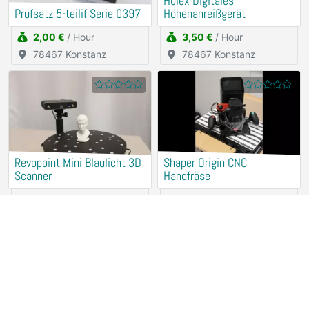
Holex Digitales
Prüfsatz 5-teilif Serie 0397
Höhenanreißgerät
2,00 €
/ Hour
3,50 €
/ Hour
78467 Konstanz
78467 Konstanz
Revopoint Mini Blaulicht 3D
Shaper Origin CNC
Scanner
Handfräse
15,00 €
/ Hour
25,00 €
/ Hour
78467 Konstanz
78467 Konstanz