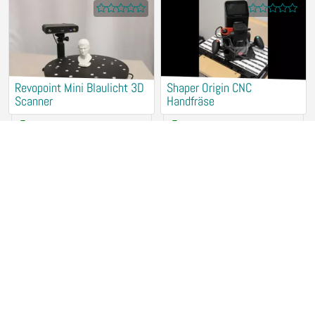
Revopoint Mini Blaulicht 3D
Shaper Origin CNC
Scanner
Handfräse
15,00 €
/ Hour
25,00 €
/ Hour
78467 Konstanz
78467 Konstanz
Makita Tischkreissäge
Holz CNC Fräse 4-Achs
7,50 €
/ Hour
12,00 €
/ Hour
78467 Konstanz
78467 Konstanz