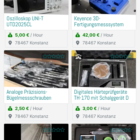
Oszilloskop UNI-T
Keyence 3D-
UTD2025CL
Fertigungsmesssystem
5,00 €
/ Hour
42,00 €
/ Hour
78467 Konstanz
78467 Konstanz
Analoge Präzisions-
Digitales Härteprüfgeräte
Bügelmessschrauben
TH-170 mit Schalggerät D
2,50 €
/ Hour
3,00 €
/ Hour
78467 Konstanz
78467 Konstanz