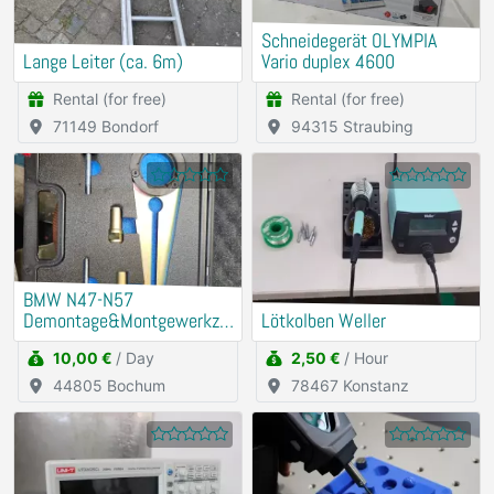
Schneidegerät OLYMPIA
Lange Leiter (ca. 6m)
Vario duplex 4600
Rental (for free)
Rental (for free)
71149 Bondorf
94315 Straubing
BMW N47-N57
Demontage&Montgewerkze
Lötkolben Weller
ug Riemenscheibe
10,00 €
/ Day
2,50 €
/ Hour
Schwigungsdämfper
44805 Bochum
78467 Konstanz