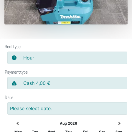
Renttype
Hour
Paymenttype
Cash 4,00 €
Date
Please select date.
Aug 2026
Mon
Tue
Wed
Thu
Fri
Sat
Sun