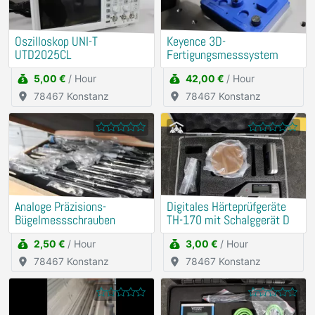
Oszilloskop UNI-T
Keyence 3D-
UTD2025CL
Fertigungsmesssystem
5,00 €
/ Hour
42,00 €
/ Hour
78467 Konstanz
78467 Konstanz
Analoge Präzisions-
Digitales Härteprüfgeräte
Bügelmessschrauben
TH-170 mit Schalggerät D
2,50 €
/ Hour
3,00 €
/ Hour
78467 Konstanz
78467 Konstanz