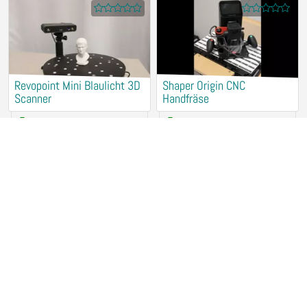
Revopoint Mini Blaulicht 3D
Shaper Origin CNC
Scanner
Handfräse
15,00 €
/ Hour
25,00 €
/ Hour
78467 Konstanz
78467 Konstanz
Makita Tischkreissäge
Holz CNC Fräse 4-Achs
7,50 €
/ Hour
12,00 €
/ Hour
78467 Konstanz
78467 Konstanz