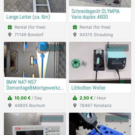
Schneidegerät OLYMPIA
Lange Leiter (ca. 6m)
Vario duplex 4600
Rental (for free)
Rental (for free)
71149 Bondorf
94315 Straubing
BMW N47-N57
Demontage&Montgewerkze
Lötkolben Weller
ug Riemenscheibe
10,00 €
/ Day
2,50 €
/ Hour
Schwigungsdämfper
44805 Bochum
78467 Konstanz