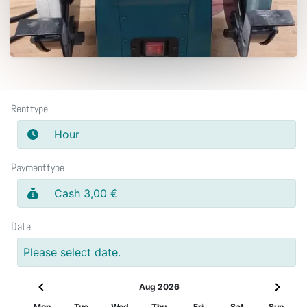
Renttype
Hour
Paymenttype
Cash 3,00 €
Date
Please select date.
Aug 2026
Mon
Tue
Wed
Thu
Fri
Sat
Sun