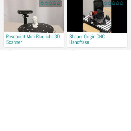
Revopoint Mini Blaulicht 3D
Shaper Origin CNC
Scanner
Handfräse
15,00 €
/ Hour
25,00 €
/ Hour
78467 Konstanz
78467 Konstanz
Makita Tischkreissäge
Holz CNC Fräse 4-Achs
7,50 €
/ Hour
12,00 €
/ Hour
78467 Konstanz
78467 Konstanz