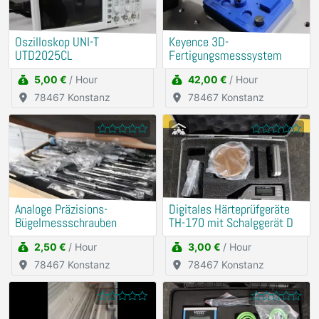
Oszilloskop UNI-T
Keyence 3D-
UTD2025CL
Fertigungsmesssystem
5,00 €
/ Hour
42,00 €
/ Hour
78467 Konstanz
78467 Konstanz
Analoge Präzisions-
Digitales Härteprüfgeräte
Bügelmessschrauben
TH-170 mit Schalggerät D
2,50 €
/ Hour
3,00 €
/ Hour
78467 Konstanz
78467 Konstanz