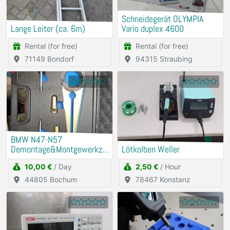
Schneidegerät OLYMPIA
Lange Leiter (ca. 6m)
Vario duplex 4600
Rental (for free)
Rental (for free)
71149 Bondorf
94315 Straubing
BMW N47-N57
Demontage&Montgewerkze
Lötkolben Weller
ug Riemenscheibe
10,00 €
/ Day
2,50 €
/ Hour
Schwigungsdämfper
44805 Bochum
78467 Konstanz