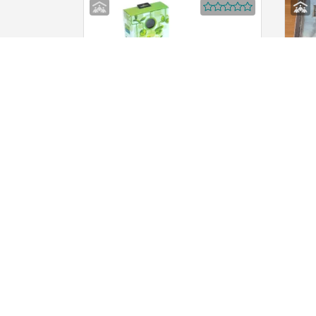
Ozobot Logik-Lernspielzeug
Brett
(Fahrbarer Roboter zum
Knizi
Programmieren ohne Computer)
Rental (for free)
78462 Konstanz
Services
Comp
Frequently Asked Questions (FAQ)
About 
Create an Offer for free
Für Ge
Booking calendar
Werbep