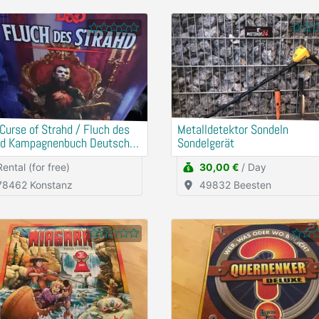
urse of Strahd / Fluch des
Metalldetektor Sondeln
hd Kampagnenbuch Deutsch
Sondelgerät
ürfeln
Rental (for free)
30,00 €
/ Day
78462 Konstanz
49832 Beesten