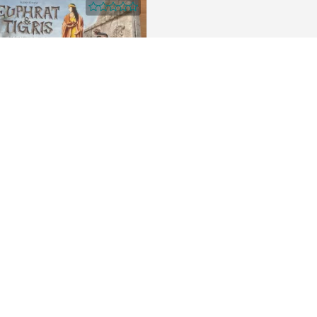
spiel Euphrat und Tigris Reiner
a
Piggy Bank
78462 Konstanz
any
Legalhints
us
General Terms and Conditions
werbetreibende
Terms of use
artner werden
Privacy policy