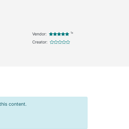
1x
Vendor:
Creator:
this content.