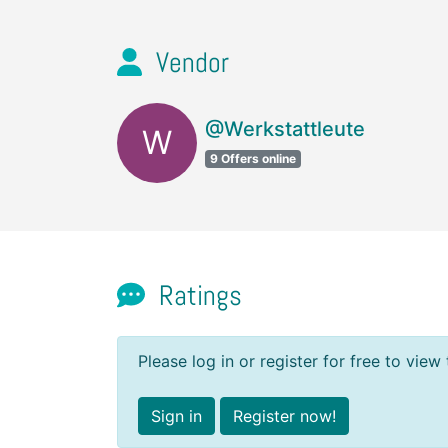
Vendor
@Werkstattleute
W
9 Offers online
Ratings
Please log in or register for free to view 
Sign in
Register now!