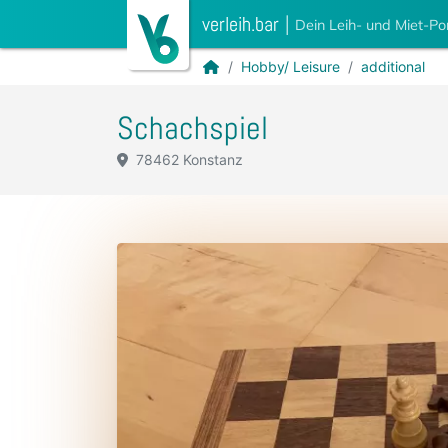
verleih.bar
|
Dein Leih- und Miet-Po
Hobby/ Leisure
additional
Schachspiel
78462 Konstanz