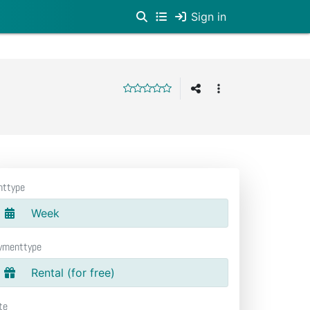
Sign in
nttype
Week
ymenttype
Rental (for free)
te