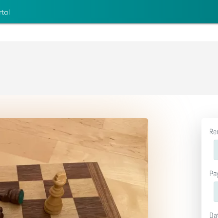
rtal
Re
Pa
Da