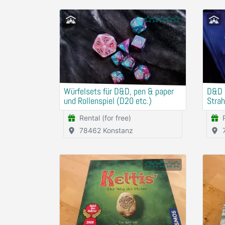
Würfelsets für D&D, pen & paper
D&D C
und Rollenspiel (D20 etc.)
Stra
mit W
Rental (for free)
78462 Konstanz