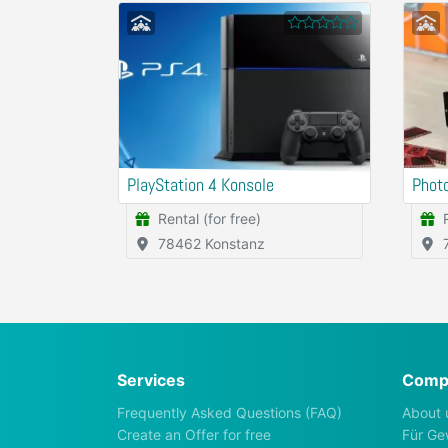
PlayStation 4 Konsole
Photo
Rental (for free)
78462 Konstanz
Services
Comp
Frequently Asked Questions (FAQ)
About 
Create an Offer for free
Für Ge