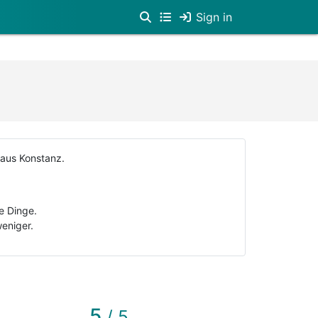
Sign in
 aus Konstanz.
e Dinge.
weniger.
5
/ 5