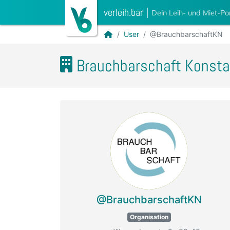
verleih.bar
|
Dein Leih- und Miet-Po
User
@BrauchbarschaftKN
Brauchbarschaft Konst
@BrauchbarschaftKN
Organisation