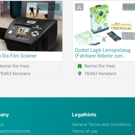
Ozobot Logik-Lernspielzeug
 Dia Film Scanner
(Fahrbarer Roboter zum
Programmieren ohne Compute
Rental (for free)
Rental (for free)
78462 Konstanz
78462 Konstanz
any
Legalhints
us
General Terms and Conditions
werbetreibende
Terms of use