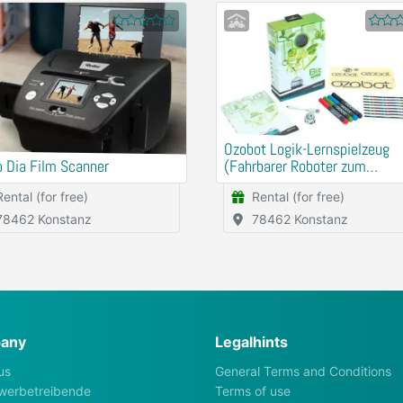
Ozobot Logik-Lernspielzeug
 Dia Film Scanner
(Fahrbarer Roboter zum
Programmieren ohne Compute
Rental (for free)
Rental (for free)
78462 Konstanz
78462 Konstanz
any
Legalhints
us
General Terms and Conditions
werbetreibende
Terms of use