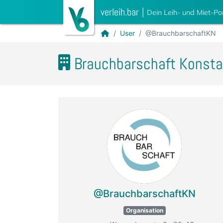
verleih.bar
|
Dein Leih- und Miet-Po
User
@BrauchbarschaftKN
Brauchbarschaft Konst
@BrauchbarschaftKN
Organisation