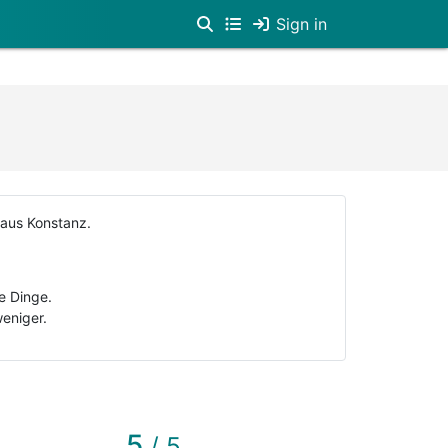
Sign in
 aus Konstanz.
e Dinge.
weniger.
5
/ 5