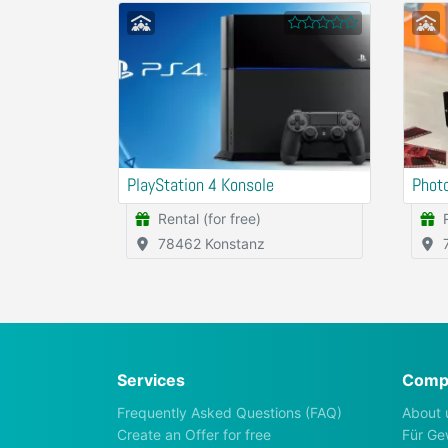
PlayStation 4 Konsole
Photo
Rental (for free)
78462 Konstanz
Services
Comp
Frequently Asked Questions (FAQ)
About 
Create an Offer for free
Für Ge