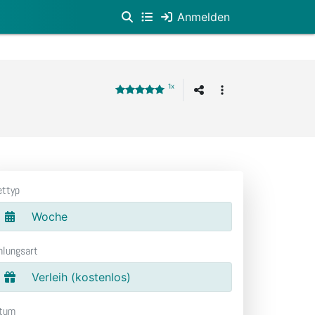
Anmelden
1x
ettyp
Woche
hlungsart
Verleih (kostenlos)
tum