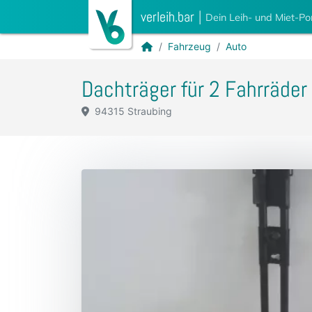
verleih.bar
|
Dein Leih- und Miet-Po
Fahrzeug
Auto
Dachträger für 2 Fahrräder
94315 Straubing