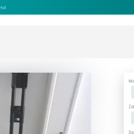
rtal
Mi
Za
Da