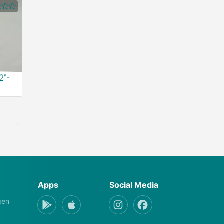
2"-
Apps
Social Media
gen