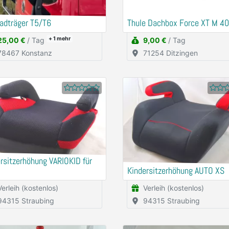
adträger T5/T6
Thule Dachbox Force XT M 4
+ 1
mehr
25,00 €
/ Tag
9,00 €
/ Tag
78467 Konstanz
71254 Ditzingen
rsitzerhöhung VARIOKID für
Kindersitzerhöhung AUTO XS
Verleih (kostenlos)
Verleih (kostenlos)
94315 Straubing
94315 Straubing