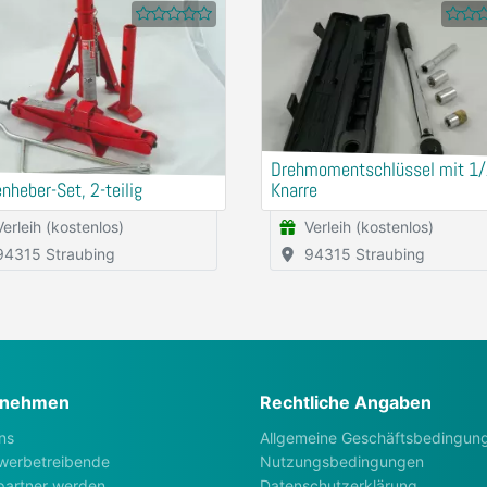
Drehmomentschlüssel mit 1/
heber-Set, 2-teilig
Knarre
Verleih (kostenlos)
Verleih (kostenlos)
94315 Straubing
94315 Straubing
rnehmen
Rechtliche Angaben
ns
Allgemeine Geschäftsbedingun
werbetreibende
Nutzungsbedingungen
artner werden
Datenschutzerklärung