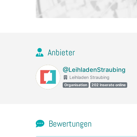
Anbieter
@LeihladenStraubing
Leihladen Straubing
Organisation
202 Inserate online
Bewertungen