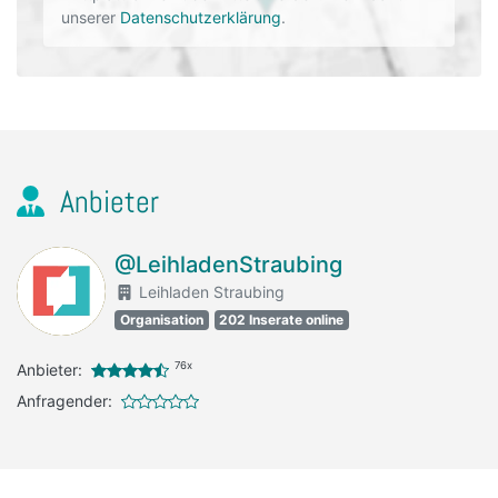
unserer
Datenschutzerklärung
.
Anbieter
@LeihladenStraubing
Leihladen Straubing
Organisation
202 Inserate online
76x
Anbieter:
Anfragender: