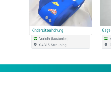
Kindersitzerhöhung
Gege
Verleih (kostenlos)
94315 Straubing
Services
Unte
Häufig gestellte Fragen (FAQ)
Über u
Inserat kostenlos erstellen
Für Ge
Buchungskalender
Werbep
Gruppen
Kontak