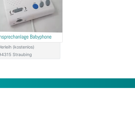
nsprechanlage Babyphone
Verleih (kostenlos)
94315 Straubing
rnehmen
Rechtliche Angaben
ns
Allgemeine Geschäftsbedingun
werbetreibende
Nutzungsbedingungen
artner werden
Datenschutzerklärung
t
Impressum