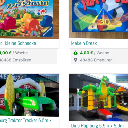
o, kleine Schnecke
Make n Break
4,00 €
/ Woche
4,00 €
/ Woche
48488 Emsbüren
48488 Emsbüren
urg Traktor Trecker 5,5m x
Dino Hüpfburg 5,5m x 5,0m