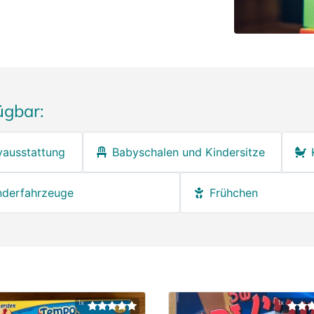
ügbar:
ausstattung
Babyschalen und Kindersitze
nderfahrzeuge
Frühchen
1x
1x