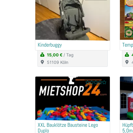
Kinderbuggy
Temp
15,00 €
/ Tag
51109 Köln
XXL Bauklötze Bausteine Lego
Hüpfb
Duplo
5,0m