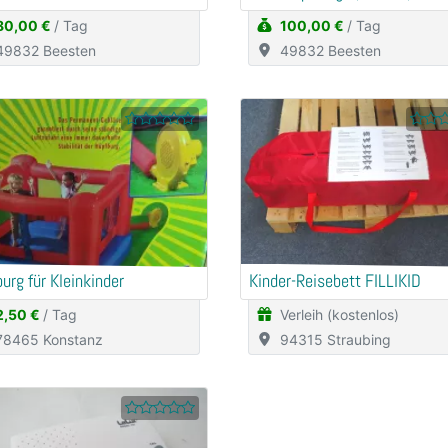
80,00 €
/ Tag
100,00 €
/ Tag
49832 Beesten
49832 Beesten
urg für Kleinkinder
Kinder-Reisebett FILLIKID
2,50 €
/ Tag
Verleih (kostenlos)
78465 Konstanz
94315 Straubing