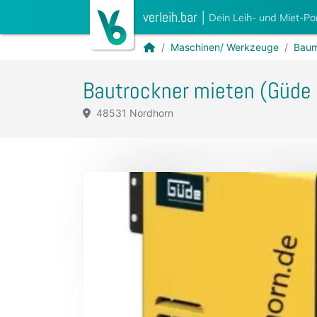
verleih.bar
|
Dein Leih- und Miet-Po
Maschinen/ Werkzeuge
Baum
Bautrockner mieten (Güde 
48531 Nordhorn