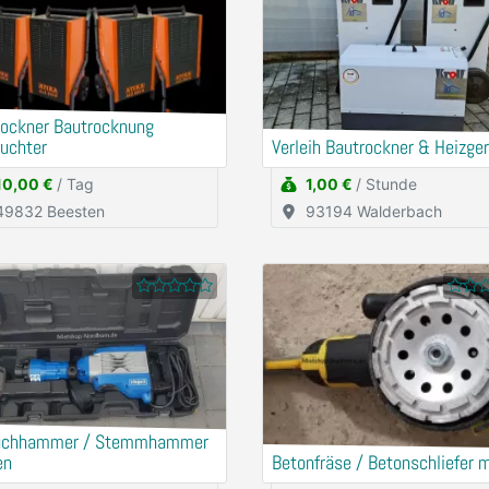
rockner Bautrocknung
uchter
Verleih Bautrockner & Heizge
10,00 €
/ Tag
1,00 €
/ Stunde
49832 Beesten
93194 Walderbach
uchhammer / Stemmhammer
en
Betonfräse / Betonschliefer 