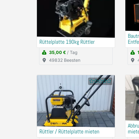
Baut
Rüttelplatte 190kg Rüttler
Entfe
35,00 €
/ Tag
49832 Beesten
Abbr
Rüttler / Rüttelplatte mieten
miet