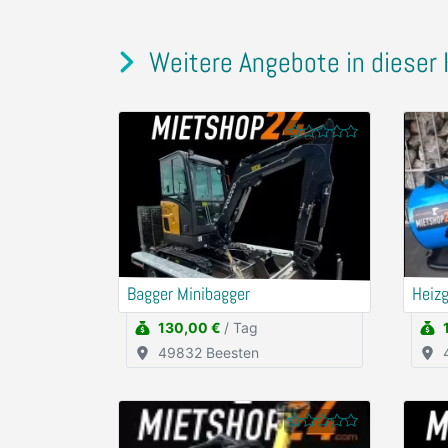
Weitere Angebote in dieser 
Bagger Minibagger
Heizg
130,00 €
/ Tag
49832 Beesten