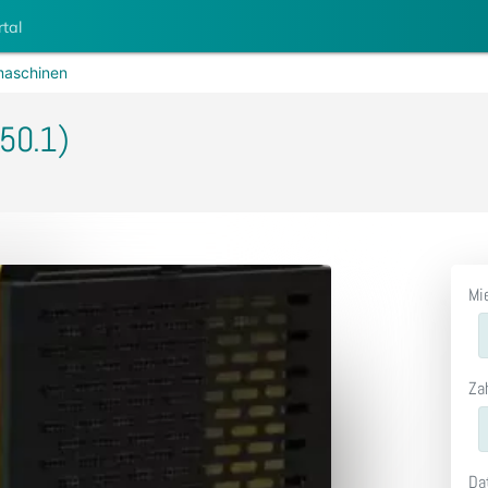
rtal
aschinen
50.1)
Mi
Za
Da