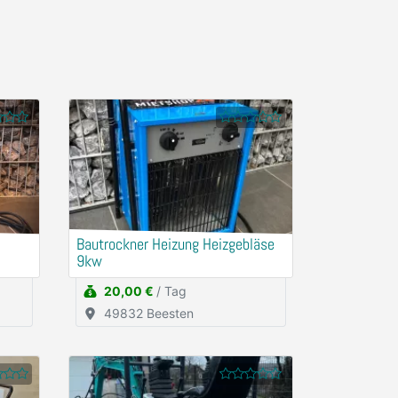
Bautrockner Heizung Heizgebläse
9kw
20,00 €
/ Tag
49832 Beesten