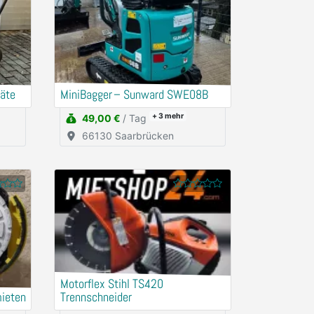
räte
MiniBagger – Sunward SWE08B
+ 3
mehr
49,00 €
/ Tag
66130 Saarbrücken
Motorflex Stihl TS420
mieten
Trennschneider