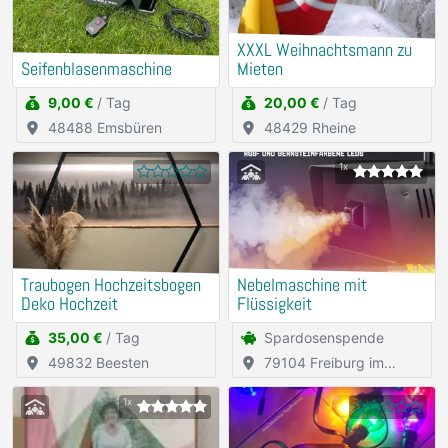
XXXL Weihnachtsmann zu
Seifenblasenmaschine
Mieten
9,00 €
/ Tag
20,00 €
/ Tag
48488 Emsbüren
48429 Rheine
1x
Traubogen Hochzeitsbogen
Nebelmaschine mit
Deko Hochzeit
Flüssigkeit
35,00 €
/ Tag
Spardosenspende
49832 Beesten
79104 Freiburg im
Breisgau
1x