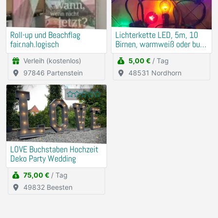
Roll-up und Beachflag
Lichterkette LED, 5m, 10
fair.nah.logisch
Birnen, warmweiß oder bunt,
mieten
Verleih (kostenlos)
5,00 €
/ Tag
97846 Partenstein
48531 Nordhorn
LOVE Buchstaben Hochzeit
Deko Party Wedding
75,00 €
/ Tag
49832 Beesten