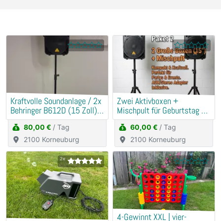
Kraftvolle Soundanlage / 2x
​Zwei Aktivboxen +
Behringer B612D (15 Zoll) +
Mischpult für Geburtstag &
Mischpult
Hochzeit
80,00 €
/ Tag
60,00 €
/ Tag
2100 Korneuburg
2100 Korneuburg
2x
4-Gewinnt XXL | vier-