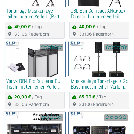
Tonanlage Musikanlage
JBL Eon Compact Akku-box
leihen mieten Verleih (Party,
Bluetooth mieten Verleih
Hochzeit, Geburtstag)
(Traurede, Demo)
49,00 €
/ Tag
40,00 €
/ Tag
33106 Paderborn
33106 Paderborn
Vonyx DB4 Pro faltbarer DJ
Musikanlage Tonanlage + 2x
Tisch mieten leihen Verleih
Bass mieten leihen Verleih
Booth
Beschallung
20,00 €
/ Tag
85,00 €
/ Tag
33106 Paderborn
33106 Paderborn