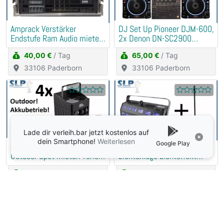
Amprack Verstärker
DJ Set Up Pioneer DJM-600,
Endstufe Ram Audio mieten
2x Denon DN-SC2900
Verleih (PA, Anlage)
mieten Verleih
40,00 €
/ Tag
65,00 €
/ Tag
33106 Paderborn
33106 Paderborn
Lade dir verleih.bar jetzt kostenlos auf
dein Smartphone!
Weiterlesen
Google Play
4er Set Eurolite Akku LED
UV Fluter Schwarzlicht
Outdoor Spot mieten Verleih
Lichtanlage Lichteffekt
(Musik, DJ)
mieten Verleih
60,00 €
/ Tag
15,00 €
/ Tag
33106 Paderborn
33106 Paderborn