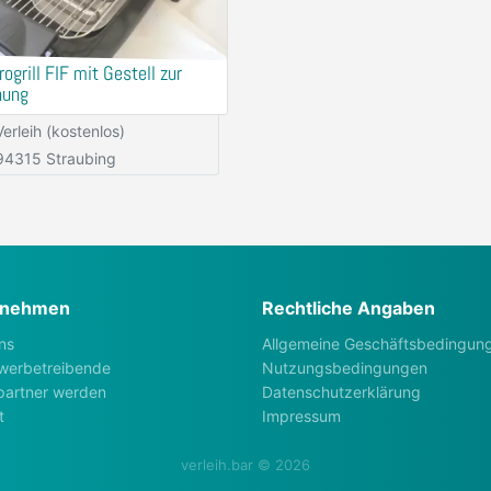
rogrill FIF mit Gestell zur
hung
Verleih (kostenlos)
94315 Straubing
rnehmen
Rechtliche Angaben
ns
Allgemeine Geschäftsbedingun
werbetreibende
Nutzungsbedingungen
artner werden
Datenschutzerklärung
t
Impressum
verleih.bar © 2026