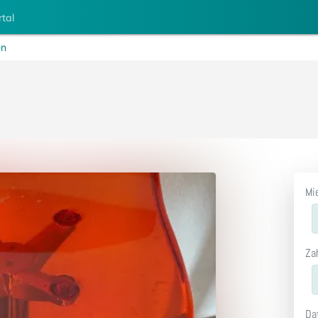
rtal
en
Mi
Za
Da