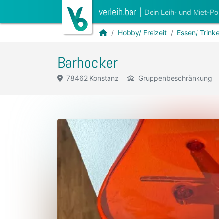
verleih.bar
|
Dein Leih- und Miet-Po
Hobby/ Freizeit
Essen/ Trink
Barhocker
78462 Konstanz
Gruppenbeschränkung