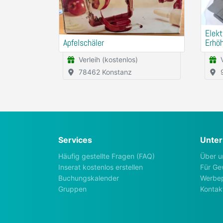
Elekt
Apfelschäler
Erhö
Verleih (kostenlos)
78462 Konstanz
Services
Unte
Häufig gestellte Fragen (FAQ)
Über u
Inserat kostenlos erstellen
Für Ge
Buchungskalender
Werbep
Gruppen
Kontak