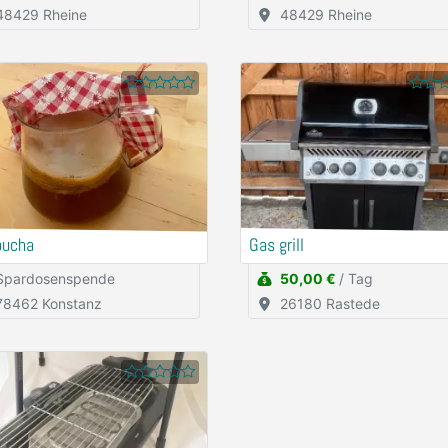
48429 Rheine
48429 Rheine
ucha
Gas grill
Spardosenspende
50,00 €
/ Tag
78462 Konstanz
26180 Rastede