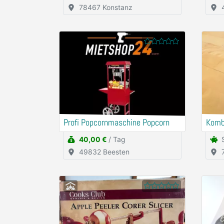
78467 Konstanz
Profi Popcornmaschine Popcorn
Komb
40,00 €
/ Tag
49832 Beesten