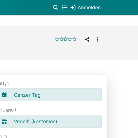
Anmelden
ettyp
Ganzer Tag
hlungsart
Verleih (kostenlos)
tum