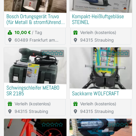
Bosch Ortungsgerät Truvo
Kompakt-Heißluftgebläse
(für Metall & stromführende
STEINEL
Leitungen)
10,00 €
/ Tag
Verleih (kostenlos)
60489 Frankfurt am
94315 Straubing
Main
Schwingschleifer METABO
SR 2185
Sackkarre WOLFCRAFT
Verleih (kostenlos)
Verleih (kostenlos)
94315 Straubing
94315 Straubing