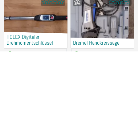
HOLEX Digitaler
Drehmomentschlüssel
Dremel Handkreissäge
2,50 €
/ Stunde
2,50 €
/ Stunde
78467 Konstanz
78467 Konstanz
Makita Akku-Tauchsäge
Makita Akku-
DSP601
Multifunktionswerkzeug
DTM52
3,50 €
/ Stunde
2,80 €
/ Stunde
78467 Konstanz
78467 Konstanz