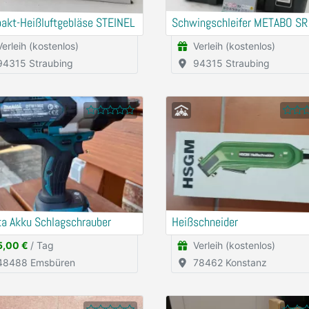
akt-Heißluftgebläse STEINEL
Schwingschleifer METABO SR
Verleih (kostenlos)
Verleih (kostenlos)
94315 Straubing
94315 Straubing
ta Akku Schlagschrauber
Heißschneider
5,00 €
/ Tag
Verleih (kostenlos)
48488 Emsbüren
78462 Konstanz