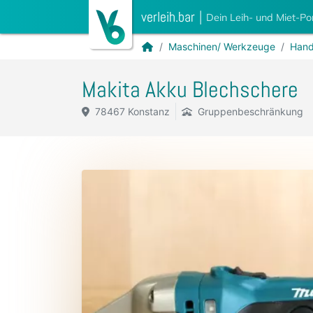
verleih.bar
|
Dein Leih- und Miet-Po
Maschinen/ Werkzeuge
Hand
Makita Akku Blechschere
78467 Konstanz
Gruppenbeschränkung