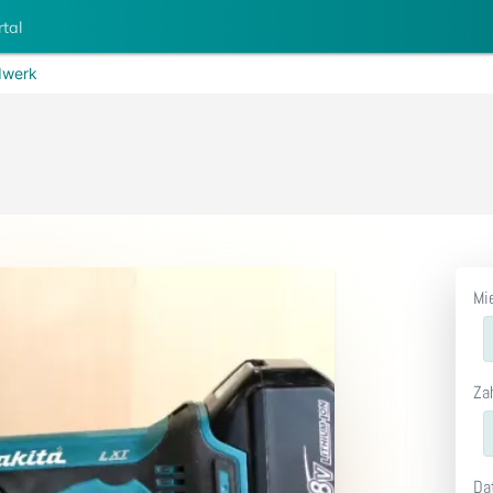
rtal
werk
Mi
Za
Da