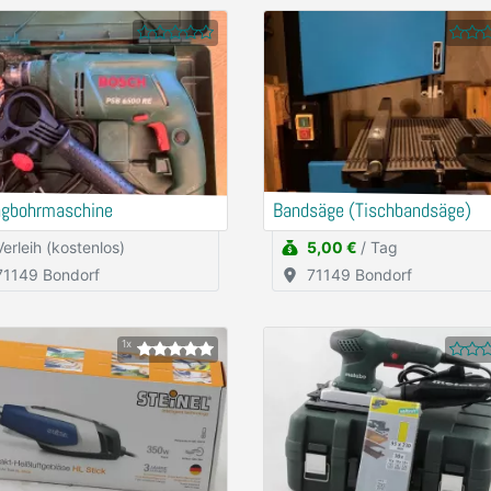
agbohrmaschine
Bandsäge (Tischbandsäge)
Verleih (kostenlos)
5,00 €
/ Tag
71149 Bondorf
71149 Bondorf
1x