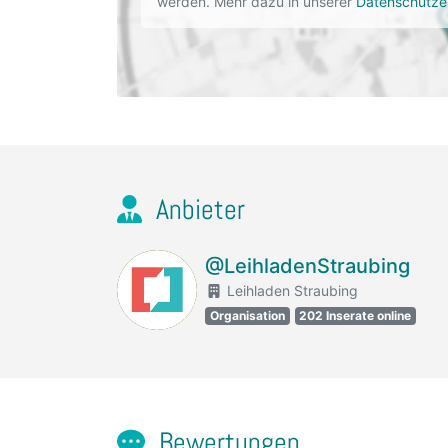
werden. Mehr dazu in unserer
Datenschutze
Anbieter
@LeihladenStraubing
Leihladen Straubing
Organisation
202 Inserate online
Bewertungen