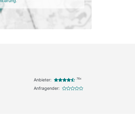
rklärung
.
76x
Anbieter:
Anfragender: