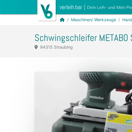
verleih.bar
|
Dein Leih- und Miet-Po
Maschinen/ Werkzeuge
Hand
Schwingschleifer METABO
94315 Straubing