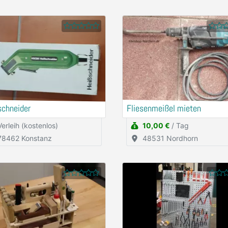
schneider
Fliesenmeißel mieten
Verleih (kostenlos)
10,00 €
/ Tag
78462 Konstanz
48531 Nordhorn