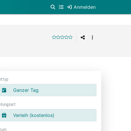
Anmelden
ettyp
Ganzer Tag
hlungsart
Verleih (kostenlos)
tum