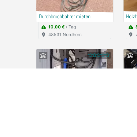
Durchbruchbohrer mieten
Holz
10,00 €
/ Tag
48531 Nordhorn
Dremel Handkreissäge
Drem
2,50 €
/ Stunde
78467 Konstanz