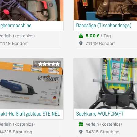
agbohrmaschine
Bandsäge (Tischbandsäge)
Verleih (kostenlos)
5,00 €
/ Tag
71149 Bondorf
71149 Bondorf
1x
akt-Heißluftgebläse STEINEL
Sackkarre WOLFCRAFT
Verleih (kostenlos)
Verleih (kostenlos)
94315 Straubing
94315 Straubing