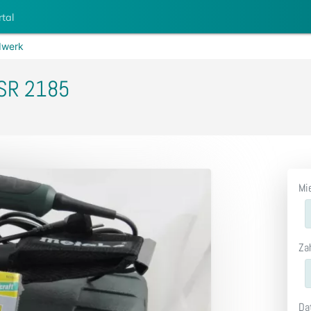
rtal
werk
 SR 2185
Mi
Za
Da