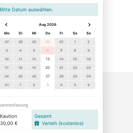
Bitte Datum auswählen.
Aug 2026
Mo
Di
Mi
Do
Fr
Sa
So
27
28
29
30
31
1
2
3
4
5
6
7
8
9
10
11
12
13
14
15
16
17
18
19
20
21
22
23
24
25
26
27
28
29
30
31
1
2
3
4
5
6
sammenfassung
Kaution
Gesamt
30,00 €
Verleih (kostenlos)