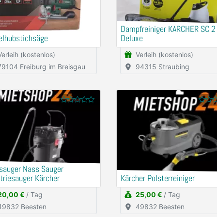
Dampfreiniger KÄRCHER SC 2
elhubstichsäge
Deluxe
Verleih (kostenlos)
Verleih (kostenlos)
79104 Freiburg im Breisgau
94315 Straubing
sauger Nass Sauger
triesauger Kärcher
Kärcher Polsterreiniger
20,00 €
/ Tag
25,00 €
/ Tag
49832 Beesten
49832 Beesten