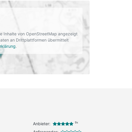
rne Inhalte von OpenStreetMap angezeigt
en an Drittplattformen übermittelt
rklärung
.
9x
Anbieter:
Anfragender: