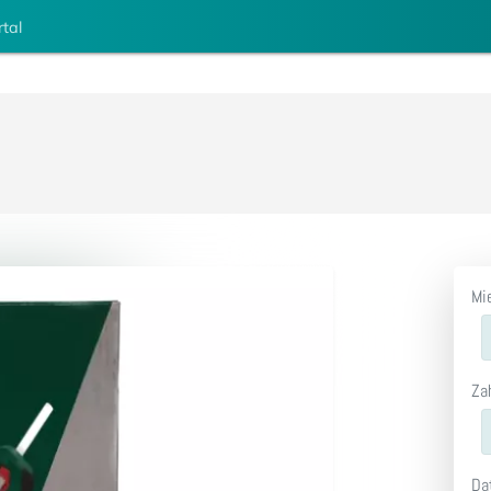
rtal
Mi
Za
Da