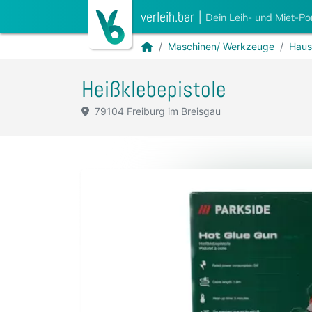
verleih.bar
|
Dein Leih- und Miet-Po
Maschinen/ Werkzeuge
Haus
Heißklebepistole
79104 Freiburg im Breisgau