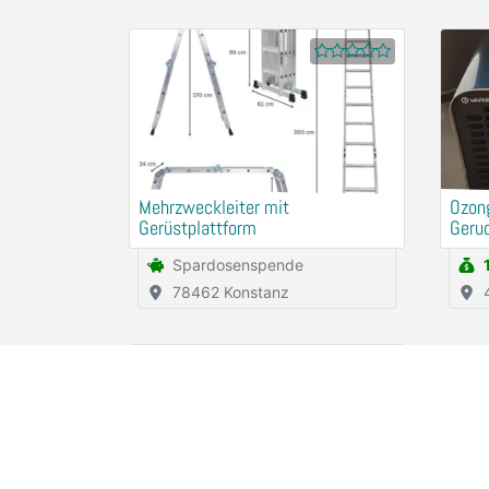
Mehrzweckleiter mit
Ozon
Gerüstplattform
Geru
miet
Spardosenspende
78462 Konstanz
1x