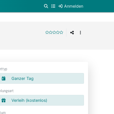
Anmelden
ettyp
Ganzer Tag
hlungsart
Verleih (kostenlos)
tum