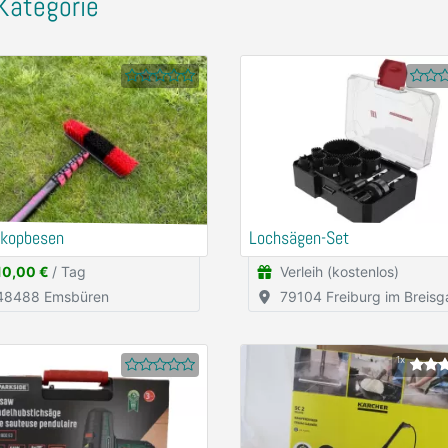
Kategorie
skopbesen
Lochsägen-Set
10,00 €
/ Tag
Verleih (kostenlos)
48488 Emsbüren
79104 Freiburg im Breisg
1x