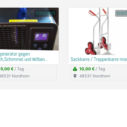
generator gegen
ch,Schimmel und Milben
Sackkarre / Treppenkarre mie
en
15,00 €
/ Tag
10,00 €
/ Tag
48531 Nordhorn
48531 Nordhorn