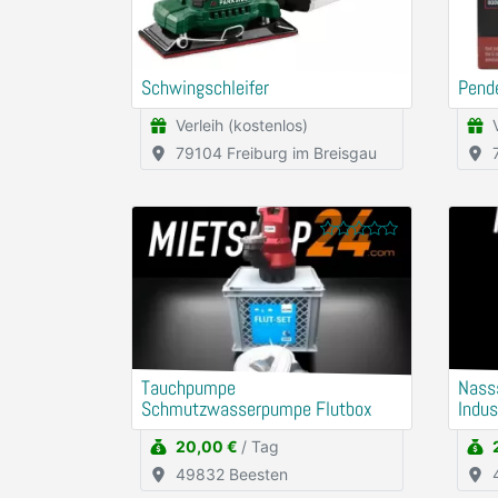
Schwingschleifer
Pend
Verleih (kostenlos)
79104 Freiburg im Breisgau
Tauchpumpe
Nass
Schmutzwasserpumpe Flutbox
Indus
20,00 €
/ Tag
49832 Beesten