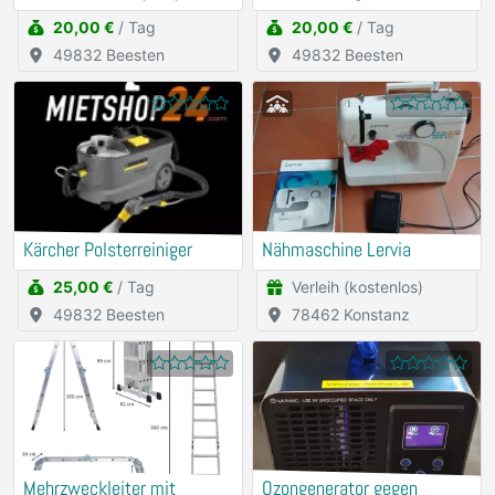
Flutbox
20,00 €
/ Tag
20,00 €
/ Tag
49832 Beesten
49832 Beesten
Kärcher Polsterreiniger
Nähmaschine Lervia
25,00 €
/ Tag
Verleih (kostenlos)
49832 Beesten
78462 Konstanz
Mehrzweckleiter mit
Ozongenerator gegen