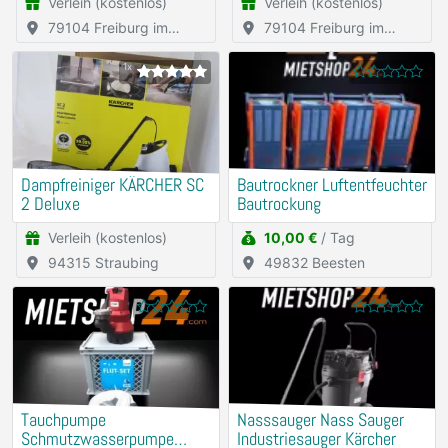
Verleih (kostenlos)
Verleih (kostenlos)
79104 Freiburg im
79104 Freiburg im
Breisgau
Breisgau
1x
Dampfreiniger KÄRCHER SC
Bautrockner Luftentfeuchter
2 Deluxe
Bautrockung
Verleih (kostenlos)
10,00 €
/ Tag
94315 Straubing
49832 Beesten
Tauchpumpe
Nasssauger Nass Sauger
Schmutzwasserpumpe
Industriesauger Kärcher