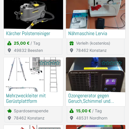
Kärcher Polsterreiniger
Nähmaschine Lervia
25,00 €
/ Tag
Verleih (kostenlos)
49832 Beesten
78462 Konstanz
Mehrzweckleiter mit
Ozongenerator gegen
Gerüstplattform
Geruch,Schimmel und
Milben mieten
Spardosenspende
15,00 €
/ Tag
78462 Konstanz
48531 Nordhorn