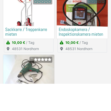
Sackkarre / Treppenkarre
Endoskopkamera /
mieten
Inspektionskamera mieten
10,00 €
/ Tag
10,00 €
/ Tag
48531 Nordhorn
48531 Nordhorn
1x
Heißluft- Gebläse PARKSIDE
Verleih (kostenlos)
94315 Straubing