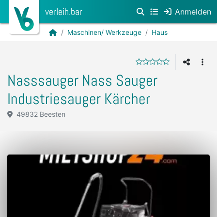
verleih.bar
Anmelden
Maschinen/ Werkzeuge
Haus
Nasssauger Nass Sauger
Industriesauger Kärcher
49832 Beesten