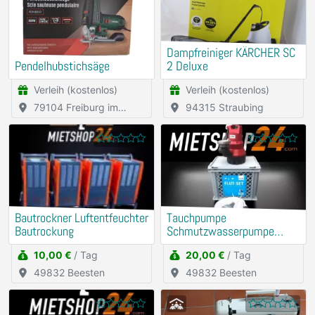
Dampfreiniger KÄRCHER SC
Pendelhubstichsäge
2 Deluxe
Verleih (kostenlos)
Verleih (kostenlos)
79104 Freiburg im
94315 Straubing
Breisgau
Bautrockner Luftentfeuchter
Tauchpumpe
Bautrockung
Schmutzwasserpumpe
Flutbox
10,00 €
/ Tag
20,00 €
/ Tag
49832 Beesten
49832 Beesten