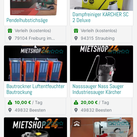
Dampfreiniger KÄRCHER SC
Pendelhubstichsäge
2 Deluxe
Verleih (kostenlos)
Verleih (kostenlos)
79104 Freiburg im
94315 Straubing
Breisgau
Bautrockner Luftentfeuchter
Nasssauger Nass Sauger
Bautrockung
Industriesauger Kärcher
10,00 €
/ Tag
20,00 €
/ Tag
49832 Beesten
49832 Beesten