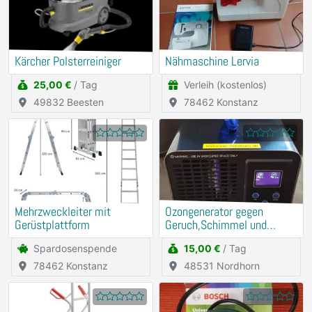
Kärcher Polsterreiniger
Nähmaschine Lervia
25,00 €
/ Tag
Verleih (kostenlos)
49832 Beesten
78462 Konstanz
Mehrzweckleiter mit
Ozongenerator gegen
Gerüstplattform
Geruch,Schimmel und
Milben mieten
Spardosenspende
15,00 €
/ Tag
78462 Konstanz
48531 Nordhorn