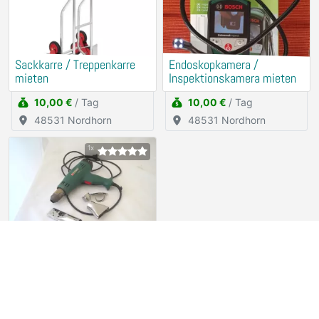
Sackkarre / Treppenkarre
Endoskopkamera /
mieten
Inspektionskamera mieten
10,00 €
/ Tag
10,00 €
/ Tag
48531 Nordhorn
48531 Nordhorn
1x
Heißluft- Gebläse PARKSIDE
Verleih (kostenlos)
94315 Straubing