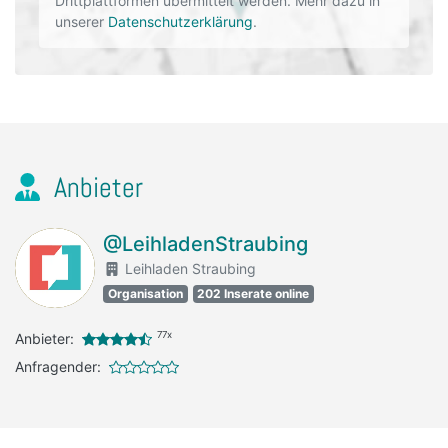
Drittplattformen übermittelt werden. Mehr dazu in
unserer
Datenschutzerklärung
.
Anbieter
@LeihladenStraubing
Leihladen Straubing
Organisation
202 Inserate online
77x
Anbieter:
Anfragender: