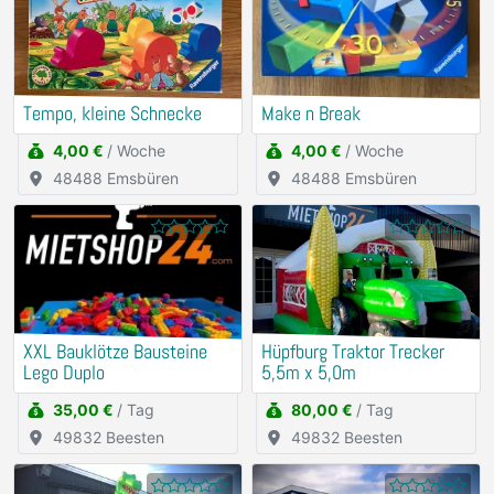
Tempo, kleine Schnecke
Make n Break
4,00 €
/ Woche
4,00 €
/ Woche
48488 Emsbüren
48488 Emsbüren
XXL Bauklötze Bausteine
Hüpfburg Traktor Trecker
Lego Duplo
5,5m x 5,0m
35,00 €
/ Tag
80,00 €
/ Tag
49832 Beesten
49832 Beesten