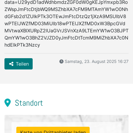
data=U29ydD1adWdhbmdzZGF0dW0gKEJpYmxpb3Ro
ZWspJmFtcDtjbWQ9MSZhbXA7cFM9MTAmYW1wO0Nh
dGFsb2d1ZUlkPTk3OTEwJmFtcDtzQz1jXzA9MSUlbV8
wPTElJWZfMD03MiUlb18wPTElJXZfMD0xW3BpcGVd
MVtwaXBlXURpZ2lUaGVrJSVnXzA9LTEmYW1wO3BJPT
QmYW1wO3BhZ2VJZD0yJmFtcDtTcmM9MiZhbXA7c0N
hdElkPTk3Nzcy
Samstag, 23. August 2025 16:27
Teilen
Standort
Karte von Drittanbieter laden