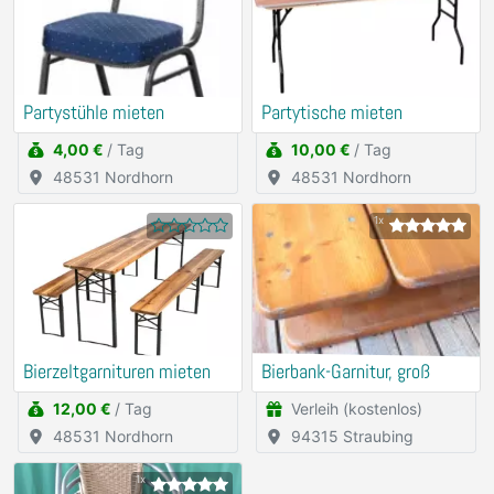
Partystühle mieten
Partytische mieten
4,00 €
/ Tag
10,00 €
/ Tag
48531 Nordhorn
48531 Nordhorn
1x
Bierzeltgarnituren mieten
Bierbank-Garnitur, groß
12,00 €
/ Tag
Verleih (kostenlos)
48531 Nordhorn
94315 Straubing
1x