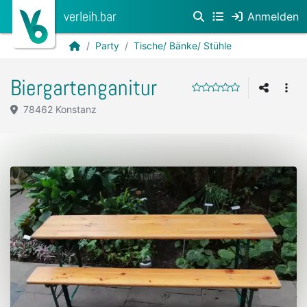
verleih.bar
Anmelden
Party
Tische/ Bänke/ Stühle
Biergartenganitur
78462 Konstanz