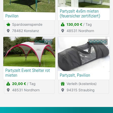
Partyzelt 4x6m mieten
Pavillon
(feuersicher zertifiziert)
Spardosenspende
130,00 €
/ Tag
78462 Konstanz
48531 Nordhorn
Partyzelt Event Shelter rot
mieten
Partyzelt, Pavilion
20,00 €
/ Tag
Verleih (kostenlos)
48531 Nordhorn
94315 Straubing