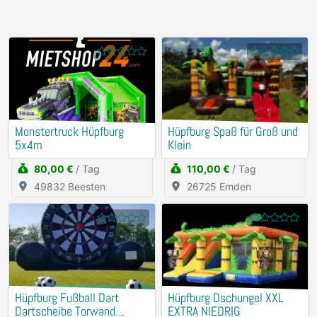
Monstertruck Hüpfburg
Hüpfburg Spaß für Groß und
5x4m
Klein
80,00 €
/ Tag
110,00 €
/ Tag
49832 Beesten
26725 Emden
Hüpfburg Fußball Dart
Hüpfburg Dschungel XXL
Dartscheibe Torwand
EXTRA NIEDRIG