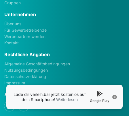
Gruppen
Unternehmen
Über uns
Für Gewerbetreibende
Werbepartner werden
Kontakt
Rechtliche Angaben
Allgemeine Geschäftsbedingungen
Nutzungsbedingungen
Datenschutzerklärung
Impressum
Apps
Lade dir verleih.bar jetzt kostenlos auf
dein Smartphone!
Weiterlesen
Google Play
Social Media