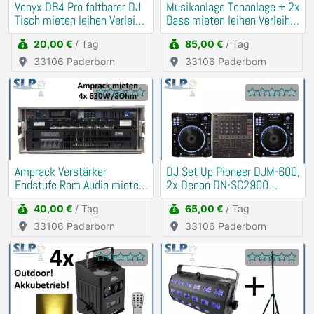
Vonyx DB4 Pro faltbarer DJ
Musikanlage Tonanlage + 2x
Tisch mieten leihen Verleih
Bass mieten leihen Verleih
Booth
Beschallung
20,00 €
/ Tag
85,00 €
/ Tag
33106 Paderborn
33106 Paderborn
Amprack Verstärker
DJ Set Up Pioneer DJM-600,
Endstufe Ram Audio mieten
2x Denon DN-SC2900
Verleih (PA, Anlage)
mieten Verleih
40,00 €
/ Tag
65,00 €
/ Tag
33106 Paderborn
33106 Paderborn