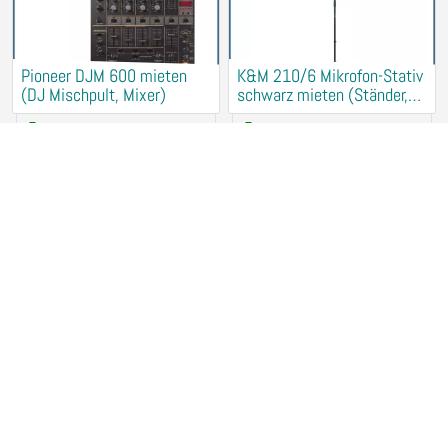
Pioneer DJM 600 mieten
K&M 210/6 Mikrofon-Stativ
(DJ Mischpult, Mixer)
schwarz mieten (Ständer,
Halter)
25,00 €
/ Tag
5,00 €
/ Tag
33106 Paderborn
33106 Paderborn
Martin SCX600 Scanner
Gesangsanlage,
leihen mieten Verleih
Sprachbeschallung, PA,
(Strobo, Lichtanlage)
Musikanlage mieten
60,00 €
/ Tag
45,00 €
/ Tag
33106 Paderborn
33106 Paderborn