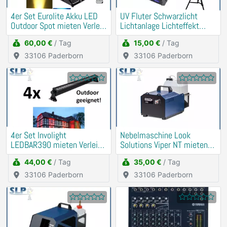
4er Set Eurolite Akku LED
UV Fluter Schwarzlicht
Outdoor Spot mieten Verleih
Lichtanlage Lichteffekt
(Musik, DJ)
mieten Verleih
60,00 €
/ Tag
15,00 €
/ Tag
33106 Paderborn
33106 Paderborn
4er Set Involight
Nebelmaschine Look
LEDBAR390 mieten Verleih
Solutions Viper NT mieten
(Beleuchtung, Uplight)
Verleih
44,00 €
/ Tag
35,00 €
/ Tag
33106 Paderborn
33106 Paderborn