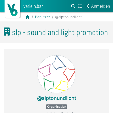
verleih.bar
Anmelden
Benutzer
@slptonundlicht
slp - sound and light promotion
@slptonundlicht
Organisation