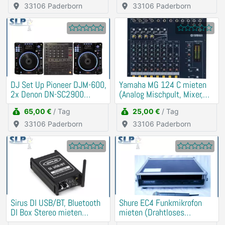
33106 Paderborn
33106 Paderborn
DJ Set Up Pioneer DJM-600,
Yamaha MG 124 C mieten
2x Denon DN-SC2900
(Analog Mischpult, Mixer,
mieten Verleih
DJ)
65,00 €
/ Tag
25,00 €
/ Tag
33106 Paderborn
33106 Paderborn
Sirus DI USB/BT, Bluetooth
Shure EC4 Funkmikrofon
DI Box Stereo mieten
mieten (Drahtloses
(Soundkarte)
Schnurlos Mikrofon)