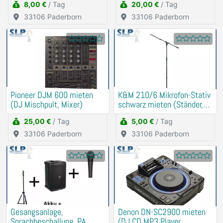
8,00 €
/ Tag
20,00 €
/ Tag
33106 Paderborn
33106 Paderborn
Pioneer DJM 600 mieten
K&M 210/6 Mikrofon-Stativ
(DJ Mischpult, Mixer)
schwarz mieten (Ständer,
Halter)
25,00 €
/ Tag
5,00 €
/ Tag
33106 Paderborn
33106 Paderborn
Gesangsanlage,
Denon DN-SC2900 mieten
Sprachbeschallung, PA,
(DJ CD MP3 Player,