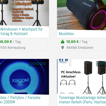
 Aktivboxen + Mischpult für
rtstag & Hochzeit
Musikbox
60,00 €
/ Tag
15,00 €
/ Tag
2100 Korneuburg
48488 Emsbüren
box / Partybox / Karaoke
Tonanlage Musikanlage leihe
en 2000W
mieten Verleih (Party, Hochzei