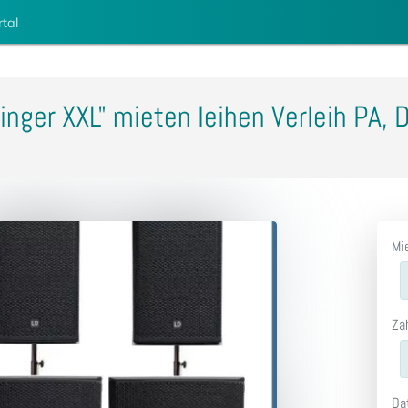
rtal
nger XXL" mieten leihen Verleih PA, 
Mi
Za
Da