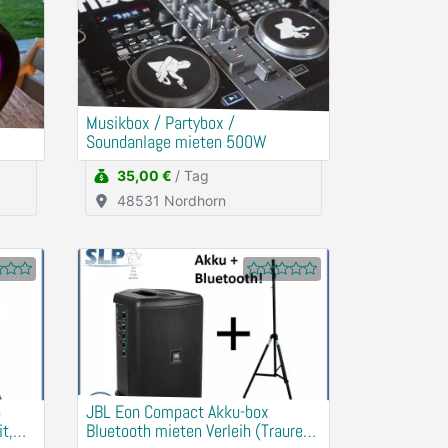
Musikbox / Partybox /
Soundanlage mieten 500W
35,00 €
/ Tag
48531 Nordhorn
n
JBL Eon Compact Akku-box
t,
Bluetooth mieten Verleih (Traurede,