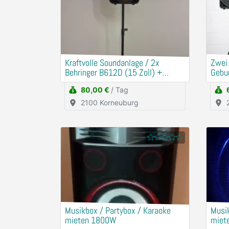
Kraftvolle Soundanlage / 2x
​Zwei
Behringer B612D (15 Zoll) +
Gebu
Mischpult
80,00 €
/ Tag
2100 Korneuburg
Musikbox / Partybox / Karaoke
Musik
mieten 1800W
miet