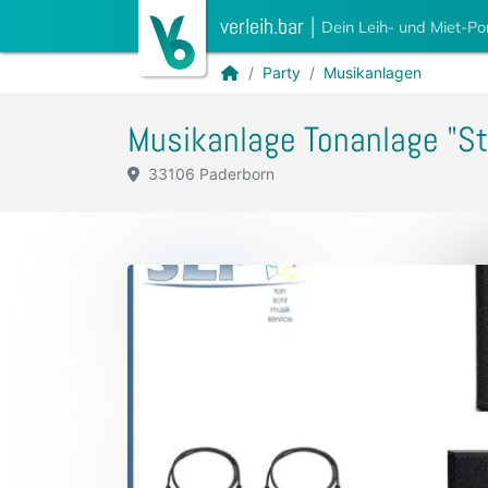
verleih.bar
|
Dein Leih- und Miet-Po
Party
Musikanlagen
Musikanlage Tonanlage "Sti
33106 Paderborn