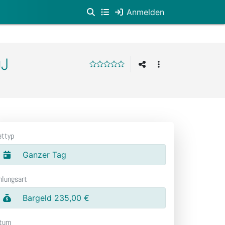
Anmelden
DJ
ettyp
Ganzer Tag
hlungsart
Bargeld 235,00 €
tum