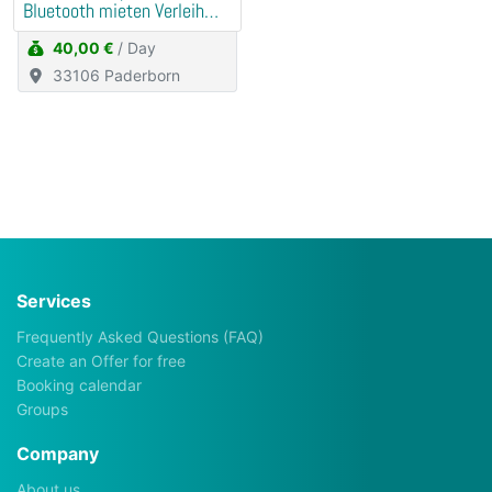
Bluetooth mieten Verleih
(Traurede, Demo)
40,00 €
/ Day
33106 Paderborn
Services
Frequently Asked Questions (FAQ)
Create an Offer for free
Booking calendar
Groups
Company
About us