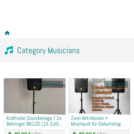
Category Musicians
Kraftvolle Soundanlage / 2x
​Zwei Aktivboxen +
Behringer B612D (15 Zoll) +
Mischpult für Geburtstag &
Mischpult
Hochzeit
80,00 €
/ Day
60,00 €
/ Day