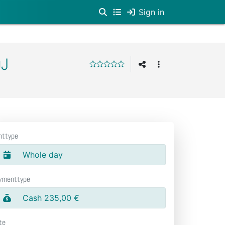
Sign in
DJ
nttype
Whole day
ymenttype
Cash 235,00 €
te