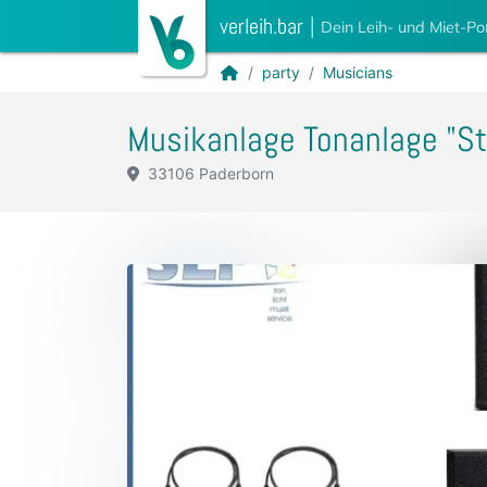
verleih.bar
|
Dein Leih- und Miet-Po
party
Musicians
Musikanlage Tonanlage "Sti
33106 Paderborn