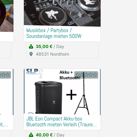
Musikbox / Partybox /
Soundanlage mieten 500W
35,00 €
/ Day
48531 Nordhorn
n
JBL Eon Compact Akku-box
t,
Bluetooth mieten Verleih (Traurede,
Demo)
40,00 €
/ Day