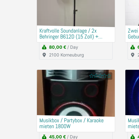
Kraftvolle Soundanlage / 2x
​Zwei
Behringer B612D (15 Zoll) +
Gebu
Mischpult
80,00 €
/ Day
2100 Korneuburg
Musikbox / Partybox / Karaoke
Musik
mieten 1800W
miet
45,00 €
/ Day