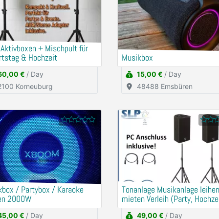
 Aktivboxen + Mischpult für
rtstag & Hochzeit
Musikbox
60,00 €
/ Day
15,00 €
/ Day
2100 Korneuburg
48488 Emsbüren
box / Partybox / Karaoke
Tonanlage Musikanlage leihe
en 2000W
mieten Verleih (Party, Hochzei
Geburtstag)
45,00 €
/ Day
49,00 €
/ Day