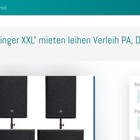
rtal
nger XXL" mieten leihen Verleih PA, 
Re
Pa
Da