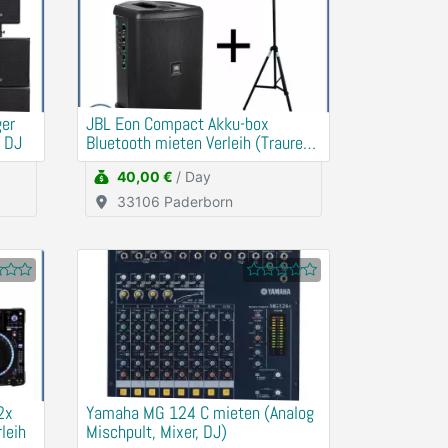
ger
JBL Eon Compact Akku-box
, DJ
Bluetooth mieten Verleih (Traurede,
Demo)
40,00 €
/ Day
33106 Paderborn
Yamaha MG 124 C mieten (Analog
leih
Mischpult, Mixer, DJ)