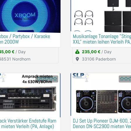
box / Partybox / Karaoke
Musikanlage Tonanlage "Stin
en 2000W
XXL" mieten leihen Verleih PA
45,00 €
/ Day
235,00 €
/ Day
48531 Nordhorn
33106 Paderborn
ack Verstärker Endstufe Ram
DJ Set Up Pioneer DJM-600, 2x
 mieten Verleih (PA, Anlage)
Denon DN-SC2900 mieten Ver