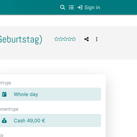
Sign in
 Geburtstag)
nttype
Whole day
ymenttype
Cash 49,00 €
te