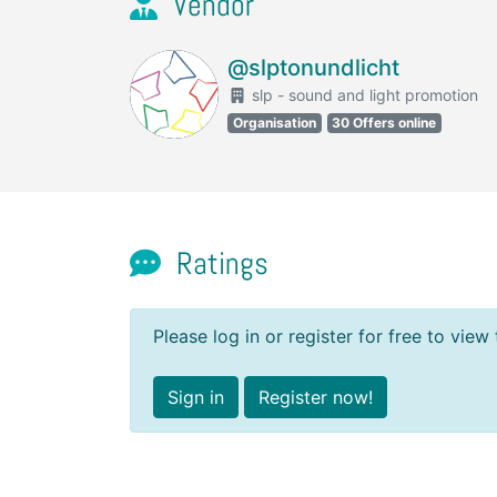
Vendor
@slptonundlicht
slp - sound and light promotion
Organisation
30 Offers online
Ratings
Please log in or register for free to view 
Sign in
Register now!