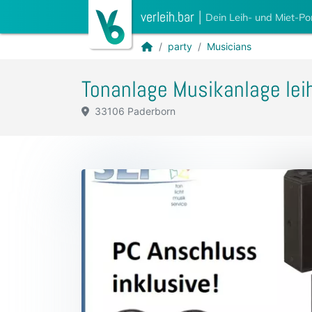
verleih.bar
|
Dein Leih- und Miet-Po
party
Musicians
Tonanlage Musikanlage leih
33106 Paderborn