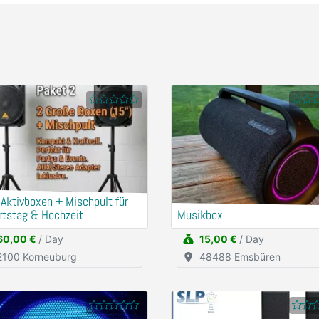
 Aktivboxen + Mischpult für
rtstag & Hochzeit
Musikbox
60,00 €
/ Day
15,00 €
/ Day
2100 Korneuburg
48488 Emsbüren