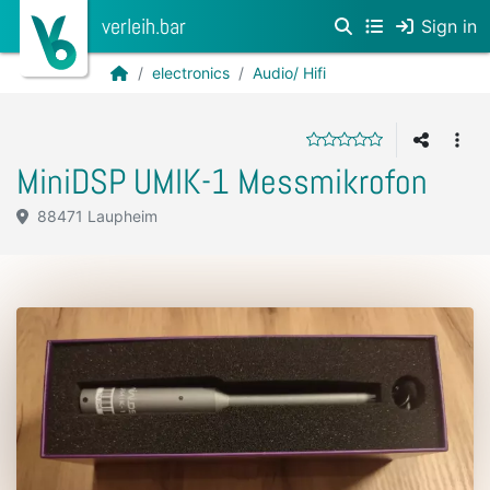
verleih.bar
Sign in
electronics
Audio/ Hifi
MiniDSP UMIK-1 Messmikrofon
88471 Laupheim