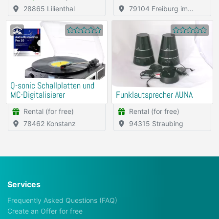
28865 Lilienthal
79104 Freiburg im
Breisgau
Q-sonic Schallplatten und
MC-Digitalisierer
Funklautsprecher AUNA
Rental (for free)
Rental (for free)
78462 Konstanz
94315 Straubing
Services
Frequently Asked Questions (FAQ)
Create an Offer for free