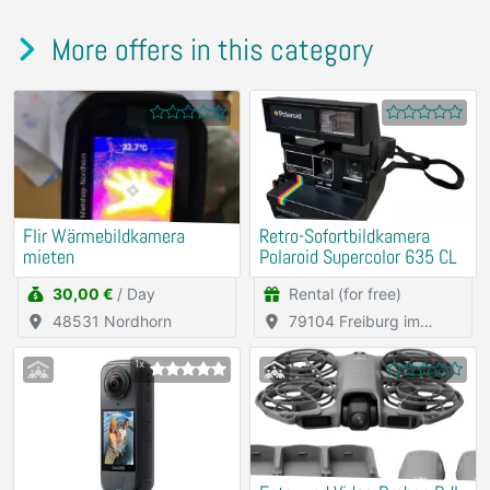
More offers in this category
Flir Wärmebildkamera
Retro-Sofortbildkamera
mieten
Polaroid Supercolor 635 CL
30,00 €
/ Day
Rental (for free)
48531 Nordhorn
79104 Freiburg im
Breisgau
1x