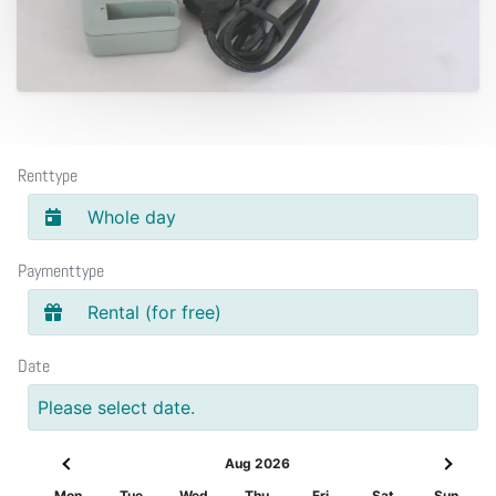
Renttype
Whole day
Paymenttype
Rental (for free)
Date
Please select date.
Aug 2026
Mon
Tue
Wed
Thu
Fri
Sat
Sun