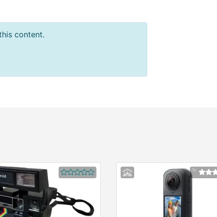
this content.
1x