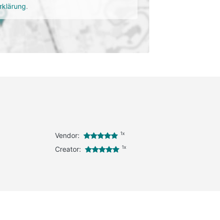
rklärung
.
1x
Vendor:
1x
Creator: