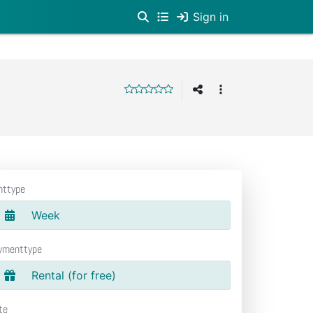
Sign in
nttype
Week
ymenttype
Rental (for free)
te