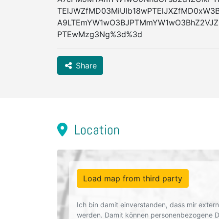
TElJWZfMD03MiUlb18wPTElJXZfMD0xW3
A9LTEmYW1wO3BJPTMmYW1wO3BhZ2VJZD
PTEwMzg3Ng%3d%3d
Share
Location
Load map from third party
Ich bin damit einverstanden, dass mir exte
werden. Damit können personenbezogene Dat