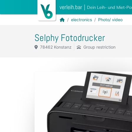
verleih.bar
|
Dein Leih- und Miet-Po
electronics
Photo/ video
Selphy Fotodrucker
78462 Konstanz
Group restriction