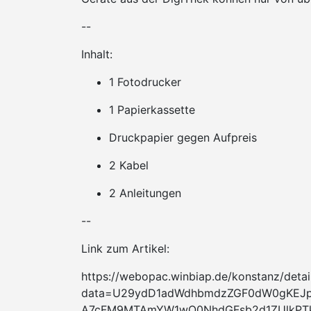
--
Inhalt:
1 Fotodrucker
1 Papierkassette
Druckpapier gegen Aufpreis
2 Kabel
2 Anleitungen
--
Link zum Artikel:
https://webopac.winbiap.de/konstanz/detai
data=U29ydD1adWdhbmdzZGF0dW0gKEJ
A7cFM9MTAmYW1wO0NhdGFsb2d1ZUlkPTk