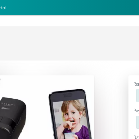
rtal
Re
Pa
Da