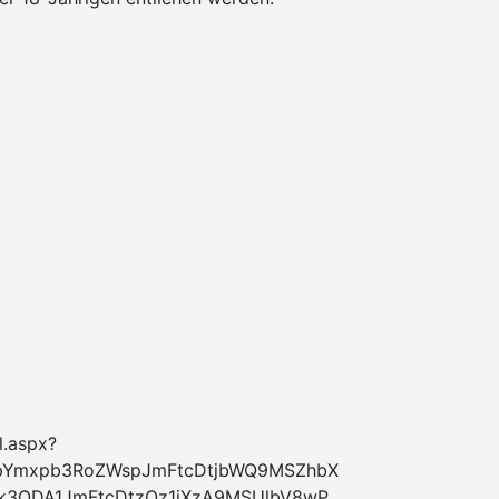
l.aspx?
pYmxpb3RoZWspJmFtcDtjbWQ9MSZhbX
3ODA1JmFtcDtzQz1jXzA9MSUlbV8wP