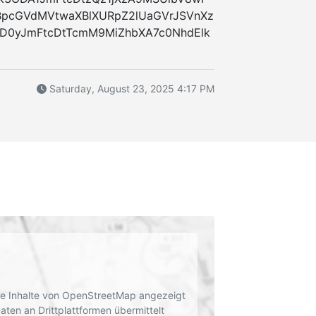
BpcGVdMVtwaXBlXURpZ2lUaGVrJSVnXz
0yJmFtcDtTcmM9MiZhbXA7c0NhdElk
Saturday, August 23, 2025 4:17 PM
rne Inhalte von OpenStreetMap angezeigt
en an Drittplattformen übermittelt