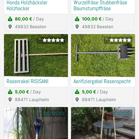
Honda Holzhäcksler
Wurzelfräse Stubbenfräse
Holzhacker
Baumstumpffräse
80,00 €
/ Day
100,00 €
/ Day
49832 Beesten
49832 Beesten
1x
1x
Rasenrakel RISISANI
Aerifiziergabel Rasenspecht
5,00 €
/ Day
5,00 €
/ Day
88471 Laupheim
88471 Laupheim