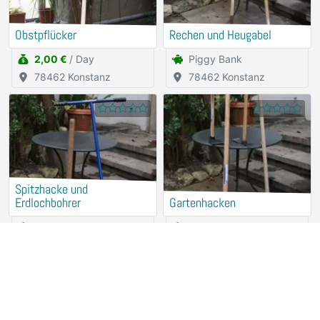
Obstpflücker
Rechen und Heugabel
2,00 €
/ Day
Piggy Bank
78462 Konstanz
78462 Konstanz
Spitzhacke und
Erdlochbohrer
Gartenhacken
Piggy Bank
Piggy Bank
78462 Konstanz
78462 Konstanz