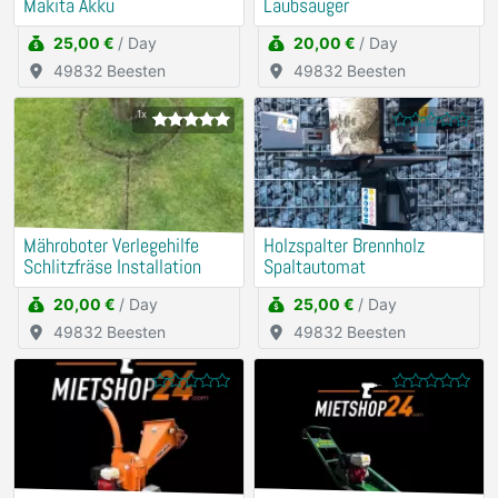
Makita Akku
Laubsauger
25,00 €
/ Day
20,00 €
/ Day
49832 Beesten
49832 Beesten
1x
Mähroboter Verlegehilfe
Holzspalter Brennholz
Schlitzfräse Installation
Spaltautomat
20,00 €
/ Day
25,00 €
/ Day
49832 Beesten
49832 Beesten