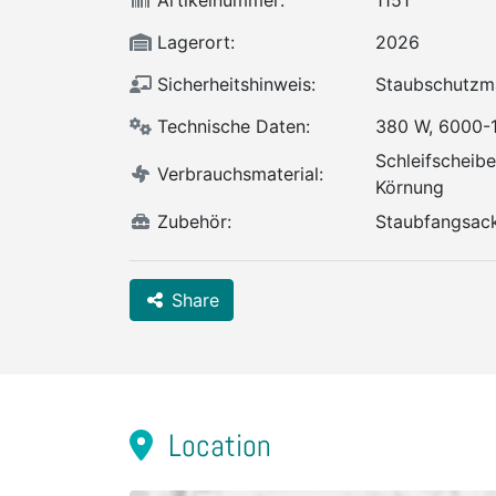
Artikelnummer:
1151
Lagerort:
2026
Sicherheitshinweis:
Staubschutzm
Technische Daten:
380 W, 6000-
Schleifscheib
Verbrauchsmaterial:
Körnung
Zubehör:
Staubfangsack
Share
Location