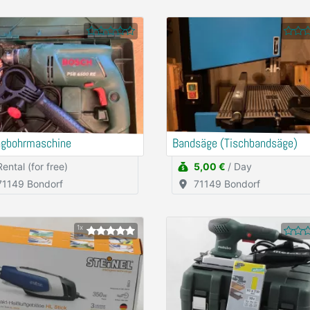
agbohrmaschine
Bandsäge (Tischbandsäge)
Rental (for free)
5,00 €
/ Day
71149 Bondorf
71149 Bondorf
1x