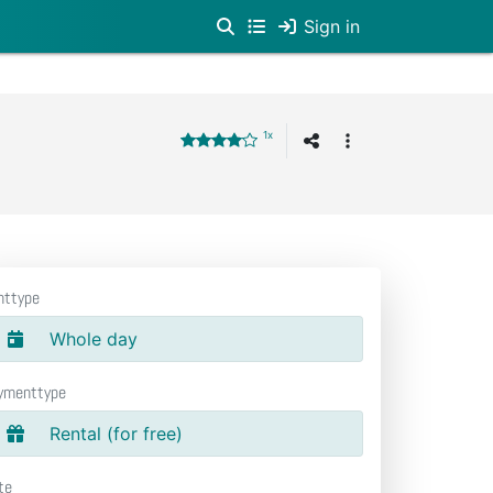
Sign in
1x
nttype
Whole day
ymenttype
Rental (for free)
te