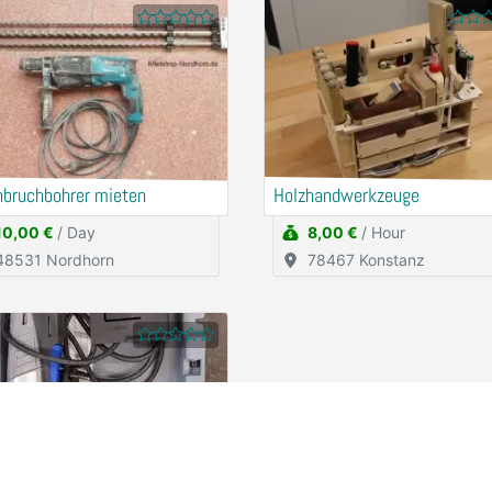
hbruchbohrer mieten
Holzhandwerkzeuge
10,00 €
/ Day
8,00 €
/ Hour
48531 Nordhorn
78467 Konstanz