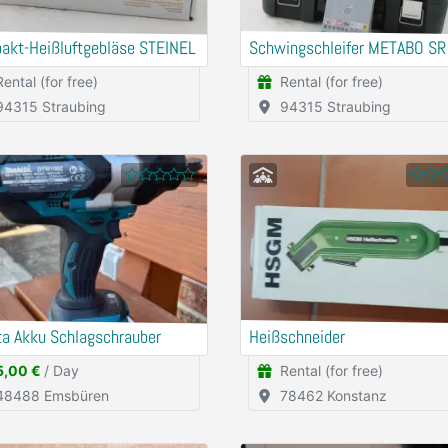
akt-Heißluftgebläse STEINEL
Schwingschleifer METABO SR
Rental (for free)
Rental (for free)
94315 Straubing
94315 Straubing
ta Akku Schlagschrauber
Heißschneider
5,00 €
/ Day
Rental (for free)
48488 Emsbüren
78462 Konstanz