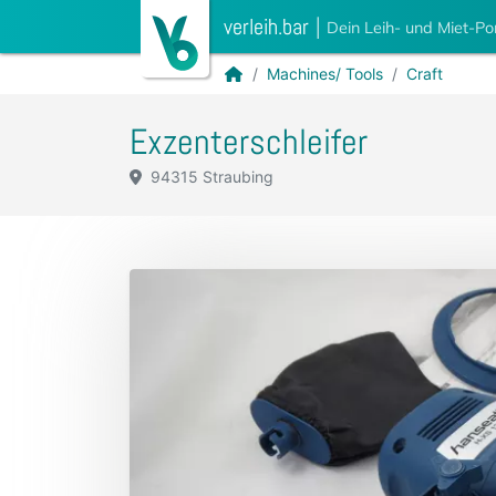
verleih.bar
|
Dein Leih- und Miet-Po
Machines/ Tools
Craft
Exzenterschleifer
94315 Straubing