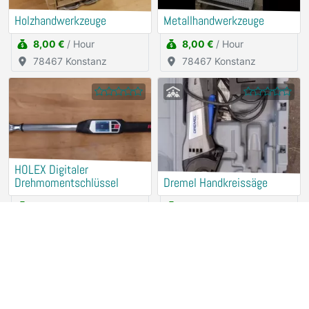
Holzhandwerkzeuge
Metallhandwerkzeuge
8,00 €
/ Hour
8,00 €
/ Hour
78467 Konstanz
78467 Konstanz
HOLEX Digitaler
Drehmomentschlüssel
Dremel Handkreissäge
2,50 €
/ Hour
2,50 €
/ Hour
78467 Konstanz
78467 Konstanz