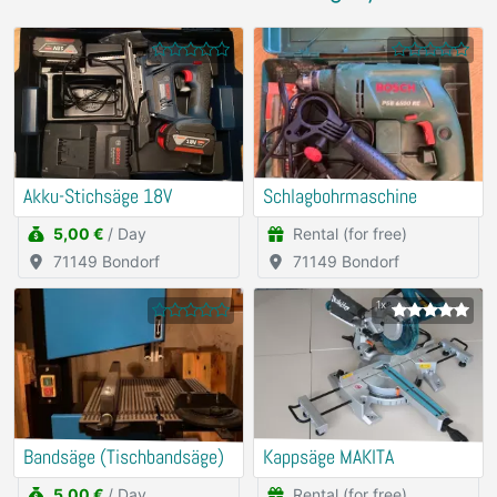
Akku-Stichsäge 18V
Schlagbohrmaschine
5,00 €
/ Day
Rental (for free)
71149 Bondorf
71149 Bondorf
1x
Bandsäge (Tischbandsäge)
Kappsäge MAKITA
5,00 €
/ Day
Rental (for free)