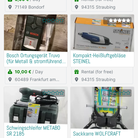
71149 Bondorf
94315 Straubing
1x
Bosch Ortungsgerät Truvo
Kompakt-Heißluftgebläse
(für Metall & stromführende
STEINEL
Leitungen)
10,00 €
/ Day
Rental (for free)
60489 Frankfurt am
94315 Straubing
Main
Schwingschleifer METABO
SR 2185
Sackkarre WOLFCRAFT