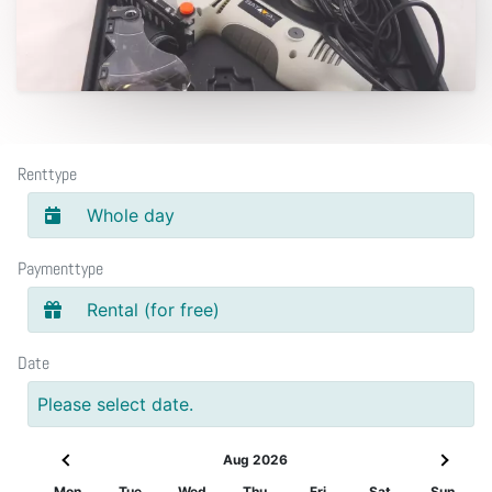
Renttype
Whole day
Paymenttype
Rental (for free)
Date
Please select date.
Aug 2026
Mon
Tue
Wed
Thu
Fri
Sat
Sun