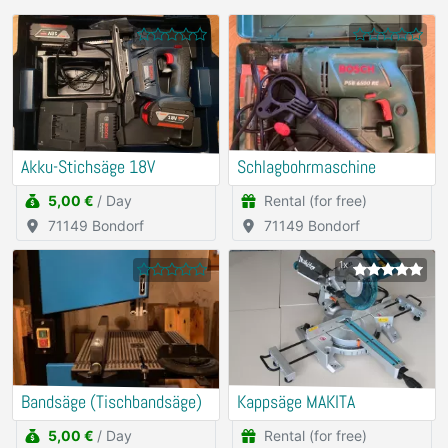
Akku-Stichsäge 18V
Schlagbohrmaschine
5,00 €
/ Day
Rental (for free)
71149 Bondorf
71149 Bondorf
1x
Bandsäge (Tischbandsäge)
Kappsäge MAKITA
5,00 €
/ Day
Rental (for free)