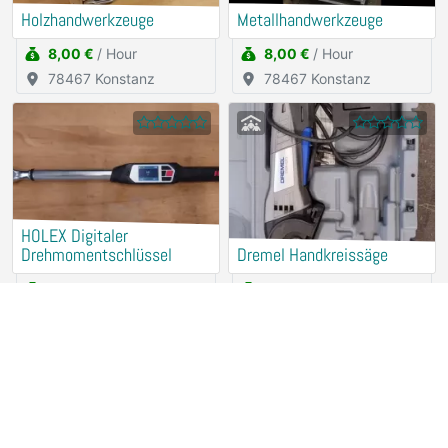
Holzhandwerkzeuge
Metallhandwerkzeuge
8,00 €
/ Hour
8,00 €
/ Hour
78467 Konstanz
78467 Konstanz
HOLEX Digitaler
Drehmomentschlüssel
Dremel Handkreissäge
2,50 €
/ Hour
2,50 €
/ Hour
78467 Konstanz
78467 Konstanz