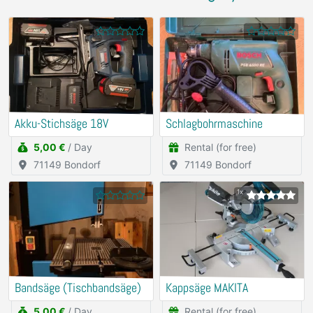
Akku-Stichsäge 18V
Schlagbohrmaschine
5,00 €
/ Day
Rental (for free)
71149 Bondorf
71149 Bondorf
1x
Bandsäge (Tischbandsäge)
Kappsäge MAKITA
5,00 €
/ Day
Rental (for free)