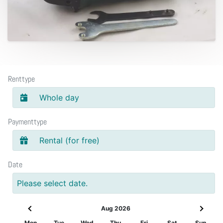
Renttype
Whole day
Paymenttype
Rental (for free)
Date
Please select date.
Aug 2026
Mon
Tue
Wed
Thu
Fri
Sat
Sun