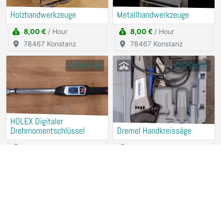
Holzhandwerkzeuge
Metallhandwerkzeuge
8,00 €
/ Hour
8,00 €
/ Hour
78467 Konstanz
78467 Konstanz
HOLEX Digitaler
Drehmomentschlüssel
Dremel Handkreissäge
2,50 €
/ Hour
2,50 €
/ Hour
78467 Konstanz
78467 Konstanz