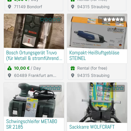
71149 Bondorf
94315 Straubing
1x
Bosch Ortungsgerät Truvo
Kompakt-Heißluftgebläse
(für Metall & stromführende
STEINEL
Leitungen)
10,00 €
/ Day
Rental (for free)
60489 Frankfurt am
94315 Straubing
Main
Schwingschleifer METABO
SR 2185
Sackkarre WOLFCRAFT