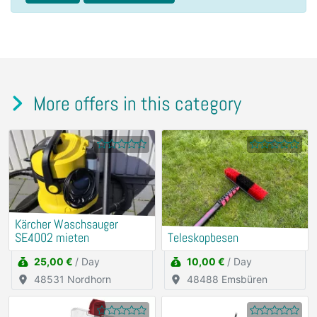
More offers in this category
Kärcher Waschsauger
SE4002 mieten
Teleskopbesen
25,00 €
/ Day
10,00 €
/ Day
48531 Nordhorn
48488 Emsbüren