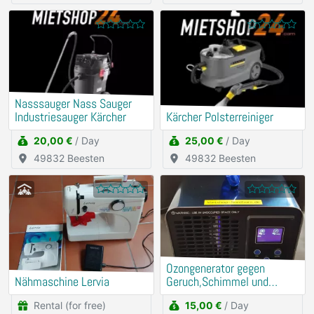
Nasssauger Nass Sauger
Industriesauger Kärcher
Kärcher Polsterreiniger
20,00 €
/ Day
25,00 €
/ Day
49832 Beesten
49832 Beesten
Ozongenerator gegen
Nähmaschine Lervia
Geruch,Schimmel und
Milben mieten
Rental (for free)
15,00 €
/ Day