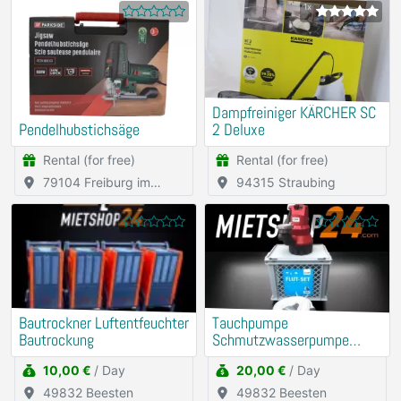
1x
Dampfreiniger KÄRCHER SC
Pendelhubstichsäge
2 Deluxe
Rental (for free)
Rental (for free)
79104 Freiburg im
94315 Straubing
Breisgau
Bautrockner Luftentfeuchter
Tauchpumpe
Bautrockung
Schmutzwasserpumpe
Flutbox
10,00 €
/ Day
20,00 €
/ Day
49832 Beesten
49832 Beesten